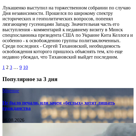
Лукашенко выступил на торжественном собрании по случаю
Дня независимости. Прошелся по широкому спектру
исторических и геополитических вопросов, попенял
лязгающему гусеницами Западу. Значительная часть его
выступления - комментарий к недавнему визиту в Минск
спецпосланника президента США по Украине Кита Келлога и
особенно - к освобождению группы политзаключенных.
Среди последних - Сергей Тихановский, необходимость
освобождения которого пришлось объяснять тем, кто еще
недавно убеждал, что Тихановский выйдет последним.
1
2
3
…
9
10
Популярное за 3 дня
Мнение
Не было печали, или зачем «беглых» хотят лишать
гражданства
06.08.2026