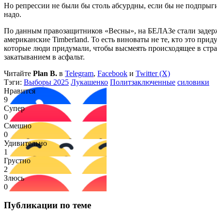
Но репрессии не были бы столь абсурдны, если бы не подпрыги
надо.
По данным правозащитников «Весны», на БЕЛАЗе стали задержи
американские Timberland. То есть виноваты не те, кто это приду
которые люди придумали, чтобы высмеять происходящее в стра
закатыванием в асфальт.
Читайте
Plan B.
в
Telegram
,
Facebook
и
Twitter (X)
Тэги:
Выборы 2025
Лукашенко
Политзаключенные
силовики
Нравится
9
Супер
0
Смешно
0
Удивительно
1
Грустно
2
Злюсь
0
Публикации по теме