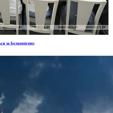
ся за Белкоопсоюз