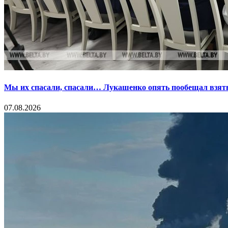
Мы их спасали, спасали… Лукашенко опять пообещал взять
07.08.2026