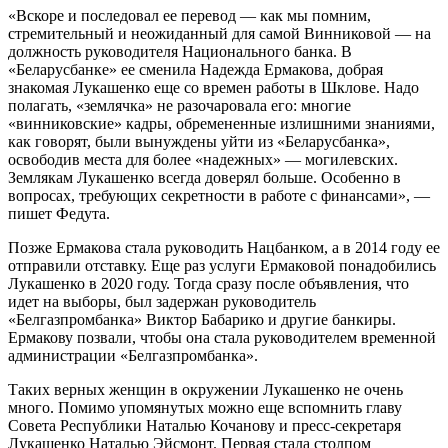
«Вскоре и последовал ее перевод — как мы помним,
стремительный и неожиданный для самой Винниковой — на
должность руководителя Национального банка. В
«Беларусбанке» ее сменила Надежда Ермакова, добрая
знакомая Лукашенко еще со времен работы в Шклове. Надо
полагать, «землячка» не разочаровала его: многие
«винниковские» кадры, обремененные излишними знаниями,
как говорят, были вынуждены уйти из «Беларусбанка»,
освободив места для более «надежных» — могилевских.
Землякам Лукашенко всегда доверял больше. Особенно в
вопросах, требующих секретности в работе с финансами», —
пишет Федута.
Позже Ермакова стала руководить Нацбанком, а в 2014 году ее
отправили отставку. Еще раз услуги Ермаковой понадобились
Лукашенко в 2020 году. Тогда сразу после объявления, что
идет на выборы, был задержан руководитель
«Белгазпромбанка» Виктор Бабарико и другие банкиры.
Ермакову позвали, чтобы она стала руководителем временной
администрации «Белгазпромбанка».
Таких верных женщин в окружении Лукашенко не очень
много. Помимо упомянутых можно еще вспомнить главу
Совета Республики Наталью Кочанову и пресс-секретаря
Лукашенко Наталью Эйсмонт. Первая стала столпом