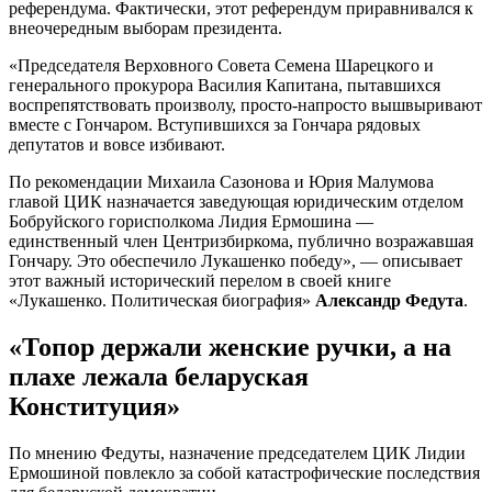
референдума. Фактически, этот референдум приравнивался к
внеочередным выборам президента.
«Председателя Верховного Совета Семена Шарецкого и
генерального прокурора Василия Капитана, пытавшихся
воспрепятствовать произволу, просто-напросто вышвыривают
вместе с Гончаром. Вступившихся за Гончара рядовых
депутатов и вовсе избивают.
По рекомендации Михаила Сазонова и Юрия Малумова
главой ЦИК назначается заведующая юридическим отделом
Бобруйского горисполкома Лидия Ермошина —
единственный член Центризбиркома, публично возражавшая
Гончару. Это обеспечило Лукашенко победу», — описывает
этот важный исторический перелом в своей книге
«Лукашенко. Политическая биография»
Александр Федута
.
«Топор держали женские ручки, а на
плахе лежала беларуская
Конституция»
По мнению Федуты, назначение председателем ЦИК Лидии
Ермошиной повлекло за собой катастрофические последствия