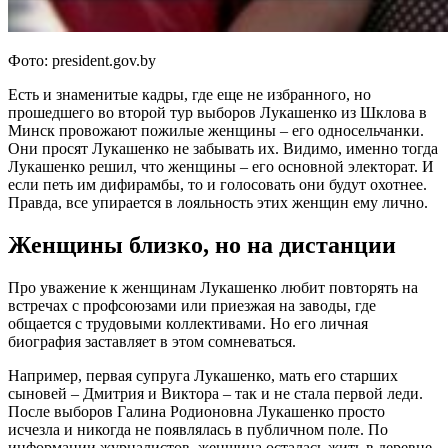
Фото: president.gov.by
Есть и знаменитые кадры, где еще не избранного, но
прошедшего во второй тур выборов Лукашенко из Шклова в
Минск провожают пожилые женщины – его односельчанки.
Они просят Лукашенко не забывать их. Видимо, именно тогда
Лукашенко решил, что женщины – его основной электорат. И
если петь им дифирамбы, то и голосовать они будут охотнее.
Правда, все упирается в лояльность этих женщин ему лично.
Женщины близко, но на дистанции
Про уважение к женщинам Лукашенко любит повторять на
встречах с профсоюзами или приезжая на заводы, где
общается с трудовыми коллективами. Но его личная
биография заставляет в этом сомневаться.
Например, первая супруга Лукашенко, мать его старших
сыновей – Дмитрия и Виктора – так и не стала первой леди.
После выборов Галина Родионовна Лукашенко просто
исчезла и никогда не появлялась в публичном поле. По
информации журналистов, женщина осталась жить в деревне