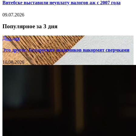
Витебске выставили неуплату налогов аж с 2007 года
09.07.2026
Популярное за 3 дня
Дно дня
Это другое. Беларуских академиков накормят сверчками
10.08.2026