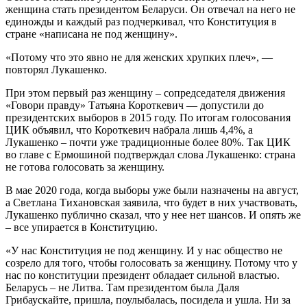
женщина стать президентом Беларуси. Он отвечал на него не
единожды и каждый раз подчеркивал, что Конституция в
стране «написана не под женщину».
«Потому что это явно не для женских хрупких плеч», —
повторял Лукашенко.
При этом первый раз женщину – сопредседателя движения
«Говори правду» Татьяна Короткевич — допустили до
президентских выборов в 2015 году. По итогам голосования
ЦИК объявил, что Короткевич набрала лишь 4,4%, а
Лукашенко – почти уже традиционные более 80%. Так ЦИК
во главе с Ермошиной подтверждал слова Лукашенко: страна
не готова голосовать за женщину.
В мае 2020 года, когда выборы уже были назначены на август,
а Светлана Тихановская заявила, что будет в них участвовать,
Лукашенко публично сказал, что у нее нет шансов. И опять же
– все упирается в Конституцию.
«У нас Конституция не под женщину. И у нас общество не
созрело для того, чтобы голосовать за женщину. Потому что у
нас по конституции президент обладает сильной властью.
Беларусь – не Литва. Там президентом была Даля
Грибаускайте, пришла, поулыбалась, посидела и ушла. Ни за