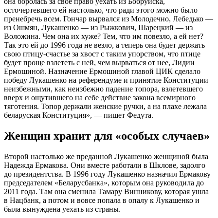
она боролась за свое право уехать из Бобруйска,
осточертевшего ей настолько, что ради этого можно было
пренебречь всем. Гончар вырвался из Молодечно, Лебедько —
из Ошмян, Лукашенко — из Рыжкович, Шарецкий — из
Воложина. Чем она их хуже? Тем, что им повезло, а ей нет?
Так это ей до 1996 года не везло, а теперь она будет держать
свою птицу-счастье за хвост с таким упорством, что птице
будет проще взлететь с ней, чем вырваться от нее, Лидии
Ермошиной. Назначение Ермошиной главой ЦИК сделало
победу Лукашенко на референдуме и принятие Конституции
неизбежными, как неизбежно падение топора, взлетевшего
вверх и ощутившего на себе действие закона всемирного
тяготения. Топор держали женские ручки, а на плахе лежала
беларуская Конституция», — пишет Федута.
Женщин хранит для «особых случаев»
Второй настолько же преданной Лукашенко женщиной была
Надежда Ермакова. Они вместе работали в Шклове, задолго
до президентства. В 1996 году Лукашенко назначил Ермакову
председателем «Беларусбанка», которым она руководила до
2011 года. Там она сменила Тамару Винникову, которая ушла
в Нацбанк, а потом и вовсе попала в опалу к Лукашенко и
была вынуждена уехать из страны.