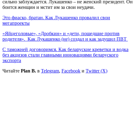
сильно заблуждается. Лукашенко – не женский президент. Он
боится женщин и мстит им за свои неудачи.
Это фиаско, братан. Как Лукашенко провалил свои
мегапроекты
«Яйцеголовые», «Дробкин» и «дети, пошедшие против
родителя». Как Лукашенко (не) создал и как задушил ПВТ
С таможней договоримся. Как беларуские креветки и водка
без акцизов стали главными инновациями беларуского
экспорта
Читайте
Plan B.
в
Telegram
,
Facebook
и
Twitter (X)