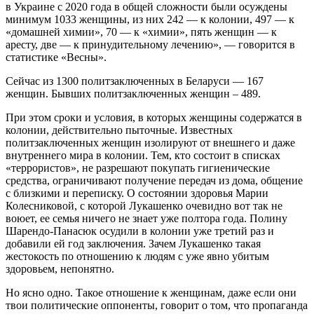
в Украине с 2020 года в общей сложности были осуждены
минимум 1033 женщины, из них 242 — к колонии, 497 — к
«домашней химии», 70 — к «химии», пять женщин — к
аресту, две — к принудительному лечению», — говорится в
статистике «Весны».
Сейчас из 1300 политзаключенных в Беларуси — 167
женщин. Бывших политзаключенных женщин – 489.
При этом сроки и условия, в которых женщины содержатся в
колонии, действительно пыточные. Известных
политзаключенных женщин изолируют от внешнего и даже
внутреннего мира в колонии. Тем, кто состоит в списках
«террористов», не разрешают покупать гигиенические
средства, ограничивают получение передач из дома, общение
с близкими и переписку. О состоянии здоровья Марии
Колесниковой, с которой Лукашенко очевидно вот так не
воюет, ее семья ничего не знает уже полтора года. Полину
Шарендо-Панасюк осудили в колонии уже третий раз и
добавили ей год заключения. Зачем Лукашенко такая
жестокость по отношению к людям с уже явно убитым
здоровьем, непонятно.
Но ясно одно. Такое отношение к женщинам, даже если они
твои политические оппоненты, говорит о том, что пропаганда