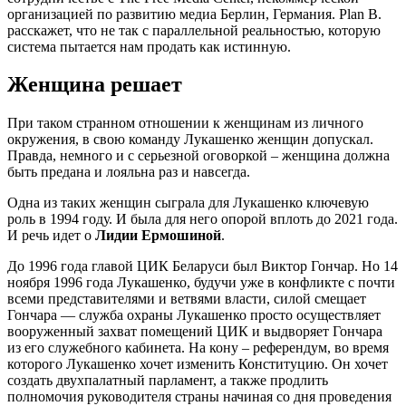
организацией по развитию медиа Берлин, Германия. Plan B.
расскажет, что не так с параллельной реальностью, которую
система пытается нам продать как истинную.
Женщина решает
При таком странном отношении к женщинам из личного
окружения, в свою команду Лукашенко женщин допускал.
Правда, немного и с серьезной оговоркой – женщина должна
быть предана и лояльна раз и навсегда.
Одна из таких женщин сыграла для Лукашенко ключевую
роль в 1994 году. И была для него опорой вплоть до 2021 года.
И речь идет о
Лидии Ермошиной
.
До 1996 года главой ЦИК Беларуси был Виктор Гончар. Но 14
ноября 1996 года Лукашенко, будучи уже в конфликте с почти
всеми представителями и ветвями власти, силой смещает
Гончара — служба охраны Лукашенко просто осуществляет
вооруженный захват помещений ЦИК и выдворяет Гончара
из его служебного кабинета. На кону – референдум, во время
которого Лукашенко хочет изменить Конституцию. Он хочет
создать двухпалатный парламент, а также продлить
полномочия руководителя страны начиная со дня проведения