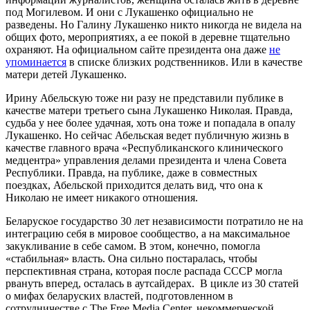
под Могилевом. И они с Лукашенко официально не
разведены. Но Галину Лукашенко никто никогда не видела на
общих фото, мероприятиях, а ее покой в деревне тщательно
охраняют. На официальном сайте президента она даже
не
упоминается
в списке близких родственников. Или в качестве
матери детей Лукашенко.
Ирину Абельскую тоже ни разу не представили публике в
качестве матери третьего сына Лукашенко Николая. Правда,
судьба у нее более удачная, хоть она тоже и попадала в опалу
Лукашенко. Но сейчас Абельская ведет публичную жизнь в
качестве главного врача «Республиканского клинического
медцентра» управления делами президента и члена Совета
Республики. Правда, на публике, даже в совместных
поездках, Абельской приходится делать вид, что она к
Николаю не имеет никакого отношения.
Беларуское государство 30 лет независимости потратило не на
интеграцию себя в мировое сообщество, а на максимальное
закукливание в себе самом. В этом, конечно, помогла
«стабильная» власть. Она сильно постаралась, чтобы
перспективная страна, которая после распада СССР могла
рвануть вперед, осталась в аутсайдерах. В цикле из 30 статей
о мифах беларуских властей, подготовленном в
сотрудничестве с The Free Media Center, некоммерческой