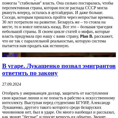
помогла "стабильная" власть. Она сильно постаралась, чтобы
перспективная страна, которая после распада СССР могла
рвануть вперед, осталась в аутсайдерах. И даже больше.
Соседи, которым пришлось пройти через непростые времена,
30 лет потратили на развитие. Беларусь же – то стояла на
месте, то и вовсе пятилась назад. Все это – большая трагедия
небольшой страны. В своем цикле статей о мифах, которые
власть придумала про нашу с вами страну,
Plan B.
расскажет,
что не так с параллельной реальностью, которую система
пытается нам продать как истинную.
Дно дня
В угаре. Лукашенко позвал эмигрантов
ответить по закону
27.09.2024
Отобрать у американцев доллар, защитить от наступления
свои красные линии и не попасть в рабство к искусственному
интеллекту. Выступая перед студентами БГУИР, Александр
Лукашенко, другого такого которого среди беларуских
чиновников нет, был в ударе. Он много наобещал и рассказал,
как звонят "беглые" и просят вернуть их обратно. Звонят,