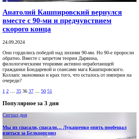
Анатолий Кашпировский вернулся
вместе с 90-ми и предчувствием
скорого конца
24.09.2024
Они гордились победой над лихими 90-ми. Но 90-е проросли
обратно. Вместе с запретом теории Дарвина,
филологическими теориями активно неработающей
гражданки Бондаревой и сеансами мага Кашпировского.
Коллапс экономики и крах того, что осталось от империи на
очереди?
1
2
…
35
36
37
…
50
51
Популярное за 3 дня
Сигнал дня
Мы их спасали, спасали… Лукашенко опять пообещал
взяться за Белкоопсоюз