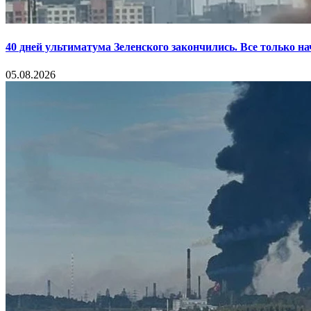
40 дней ультиматума Зеленского закончились. Все только н
05.08.2026