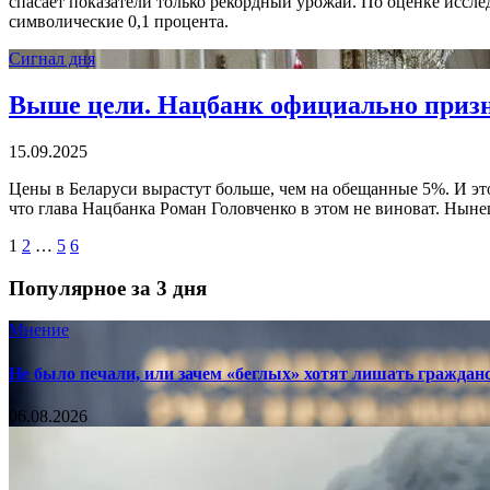
спасает показатели только рекордный урожай. По оценке исслед
символические 0,1 процента.
Сигнал дня
Выше цели. Нацбанк официально призна
15.09.2025
Цены в Беларуси вырастут больше, чем на обещанные 5%. И эт
что глава Нацбанка Роман Головченко в этом не виноват. Ныне
1
2
…
5
6
Популярное за 3 дня
Мнение
Не было печали, или зачем «беглых» хотят лишать граждан
06.08.2026