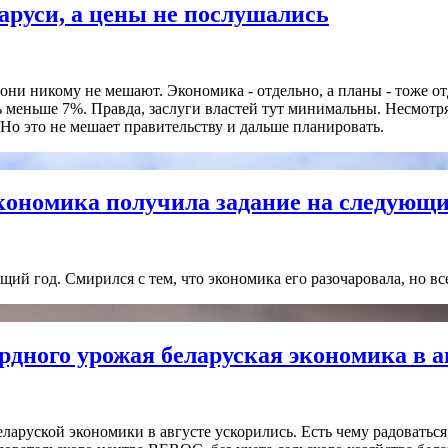
аруси, а цены не послушались
 они никому не мешают. Экономика - отдельно, а планы - тоже от
ь меньше 7%. Правда, заслуги властей тут минимальны. Несмотря
о это не мешает правительству и дальше планировать.
экономика получила задание на следующи
ий год. Смирился с тем, что экономика его разочаровала, но все
рдного урожая беларуская экономика в а
еларуской экономики в августе ускорились. Есть чему радоваться