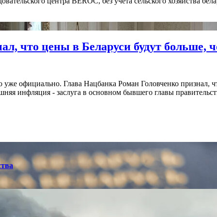
овательского центра BEROC, без учета сельского хозяйства бела
л, что цены в Беларуси будут больше, 
о уже официально. Глава Нацбанка Роман Головченко признал, ч
шняя инфляция - заслуга в основном бывшего главы правительст
ства