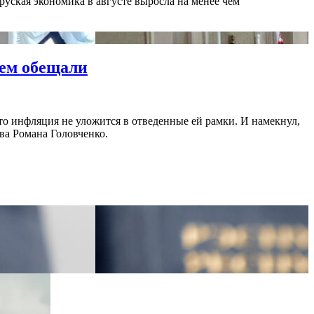
руская экономика в августе выросла на менее чем
чем обещали
то инфляция не уложится в отведенные ей рамки. И намекнул,
ва Романа Головченко.