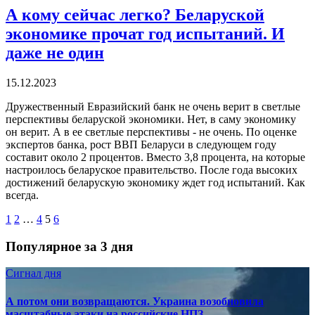
А кому сейчас легко? Беларуской
экономике прочат год испытаний. И
даже не один
15.12.2023
Дружественный Евразийский банк не очень верит в светлые
перспективы беларуской экономики. Нет, в саму экономику
он верит. А в ее светлые перспективы - не очень. По оценке
экспертов банка, рост ВВП Беларуси в следующем году
составит около 2 процентов. Вместо 3,8 процента, на которые
настроилось беларуское правительство. После года высоких
достижений беларускую экономику ждет год испытаний. Как
всегда.
1
2
…
4
5
6
Популярное за 3 дня
Сигнал дня
А потом они возвращаются. Украина возобновила
масштабные атаки на российские НПЗ