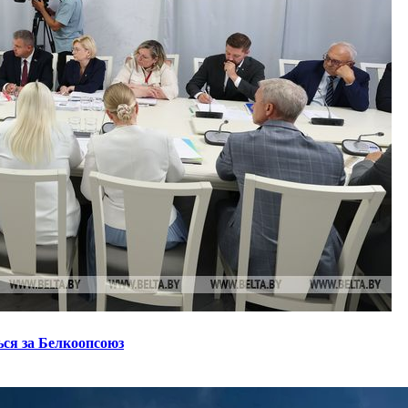
ся за Белкоопсоюз