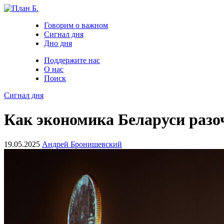
Говорим о важном
Сигнал дня
Дно дня
Поддержите нас
О нас
Поиск
Сигнал дня
Как экономика Беларуси разо
19.05.2025
Андрей Бронишевский