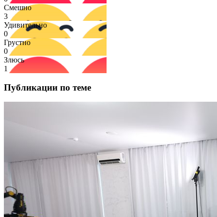
Смешно
3
Удивительно
0
Грустно
0
Злюсь
1
Публикации по теме