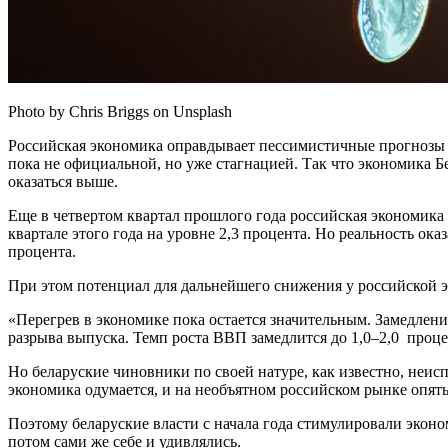
Photo by Chris Briggs on Unsplash
Российская экономика оправдывает пессимистичные прогнозы б
пока не официальной, но уже стагнацией. Так что экономика Бе
оказаться выше.
Еще в четвертом квартал прошлого года российская экономика
квартале этого года на уровне 2,3 процента. Но реальность ока
процента.
При этом потенциал для дальнейшего снижения у российской эк
«Перегрев в экономике пока остается значительным. Замедлен
разрыва выпуска. Темп роста ВВП замедлится до 1,0–2,0 проц
Но беларуские чиновники по своей натуре, как известно, неис
экономика одумается, и на необъятном российском рынке опять
Поэтому беларуские власти с начала года стимулировали эконо
потом сами же себе и удивлялись.