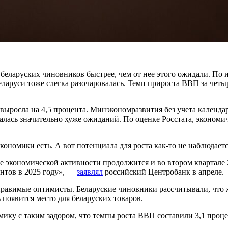
еларуских чиновников быстрее, чем от нее этого ожидали. По 
ларуси тоже слегка разочаровалась. Темп прироста ВВП за четыр
 выросла на 4,5 процента. Минэкономразвития без учета календ
залась значительно хуже ожиданий. По оценке Росстата, экономич
ономики есть. А вот потенциала для роста как-то не наблюдаетс
ие экономической активности продолжится и во втором квартале
ентов в 2025 году», —
заявлял
российский Центробанк в апреле.
правимые оптимисты. Беларуские чиновники рассчитывали, что ж
 появится место для беларуских товаров.
мику с таким задором, что темпы роста ВВП составили 3,1 проц