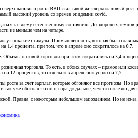
 сверхпланового роста ВВП стал такой же сверхплановый рост з
самый высокий уровень со времен эпидемии covid.
ащаться к своему естественному состоянию. До здоровых темпов р
асти не меньше чем на четыре.
могут никакие стимулы. Промышленность, которая была главным 
 1,4 процента, при том, что в апреле оно сократилось на 0,7.
е. Объемы оптовой торговли при этом сократились на 3,4 процен
розничная торговля. То есть, в обоих случаях – прямое или кос
а на 12 процентов, то отдельно в апреле оно упало на 7,5.
ы роста за счет зарплат, которые обгоняют все прогнозы. Но вр
н и так уже обогнал экспорт гораздо дальше, чем это полезно для 
йской. Правда, с некоторым небольшим запозданием. Но не из-за
кономика