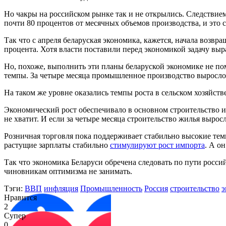
Но чакры на российском рынке так и не открылись. Следствием
почти 80 процентов от месячных объемов производства, и это 
Так что с апреля беларуская экономика, кажется, начала возвр
процента. Хотя власти поставили перед экономикой задачу выр
Но, похоже, выполнить эти планы беларуской экономике не по
темпы. За четыре месяца промышленное производство выросло на
На таком же уровне оказались темпы роста в сельском хозяйств
Экономический рост обеспечивало в основном строительство и 
не хватит. И если за четыре месяца строительство жилья выросл
Розничная торговля пока поддерживает стабильно высокие темп
растущие зарплаты стабильно
стимулируют рост импорта
. А о
Так что экономика Беларуси обречена следовать по пути росси
чиновникам оптимизма не занимать.
Тэги:
ВВП
инфляция
Промышленность
Россия
строительство
э
Нравится
2
Супер
0