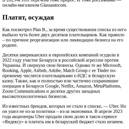
онлайн-магазином Glassautocom.
Платят, осуждая
Как посмотрел Plan B., за время существования списка из него
выбыло чуть более двух десятков плательщиков. Как правило
– по причине реорганизации или ликвидации бизнеса на его
родине.
Десятки американских и европейских компаний осудили в
2022 году участие Беларуси в российской агрессии против
Украины. И свернули свои бизнесы. Однако те же Microsoft,
Booking, Apple, Airbnb, Adobe, Match Group с ее Tinder по-
прежнему числятся плательщиками e-НДС в беларускую
казну. Также, как и полностью или частично сохранившие
операции в Беларуси Google, Netflix, Amazon, MetaPlatforms,
Zoom Communications и десятки других западных
высокотехнологичных бизнесов.
Из известных брендов, которых не стало в списке, — Uber. Но
он ушел не из-за политики – из-за экономики. В апреле 2023
года акционеры Uber продали свою долю в такси-сервисе
«Яндексу» и платить им в беларуский бюджет стало незачем.