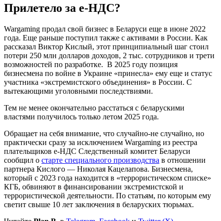
Прилетело за e-НДС?
Wargaming продал свой бизнес в Беларуси еще в июне 2022
года. Еще раньше поступил также с активами в России. Как
рассказал Виктор Кислый, этот принципиальный шаг стоил
потери 250 млн долларов доходов, 2 тыс. сотрудников и трети
возможностей по разработке. В 2025 году позиция
бизнесмена по войне в Украине «принесла» ему еще и статус
участника «экстремистского объединения» в России. С
вытекающими уголовными последствиями.
Тем не менее окончательно расстаться с беларускими
властями получилось только летом 2025 года.
Обращает на себя внимание, что случайно-не случайно, но
практически сразу за исключением Wargaming из реестра
плательщиков e-НДС Следственный комитет Беларуси
сообщил о
старте специального производства
в отношении
партнера Кислого — Николая Кацелапова. Бизнесмена,
который с 2023 года находится в «террористическом списке»
КГБ, обвиняют в финансировании экстремистской и
террористической деятельности. По статьям, по которым ему
светит свыше 10 лет заключения в беларуских тюрьмах.