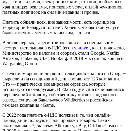
музыки и фильмов, электронных книг, страниц в облачных
хранилищах, рекламы, поисковых услуг, онлайн-аукционов,
платных подписок на онлайн-издания и прочее.
Платить обязали всех, вне зависимости, есть юрлицо на
территории Беларуси или нет. Хочешь, чтобы твои услуги
были доступны местным клиентам, – плати.
В числе первых, зарегистрировавшихся в специальном
реестре плательщиков e-НДС (его
курирует,
как и положено,
Министерство по налогам и сборам), стали Google, Netflix,
Amazon, Linkedin, Uber, Booking. В 2018-м в список вошла и
Wargaming Group.
С течением времени число плательщиков «налога на Google»
выросло и на сегодняшний день составляет 123 компании.
Это — практически все мировые сервисы, которые
используются белорусами. В 2025 году в список добавились
перешедший к новому собственнику после скандального
развода супругов Бакальчуков Wildberries и российская
гемйдев компания 4Game.
С 2022 года платить e-НДС должны и те, чьи онлайн-
площадки используются для продажи товаров. Таких
плательщиков 7, включая Aliexpress, eBay, OriflameCosmetics.
В 2025-м этот перечень тоже прирос. И тоже россиянами —