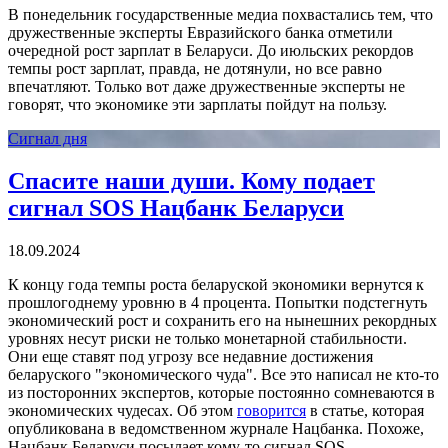
В понедельник государственные медиа похвастались тем, что
дружественные эксперты Евразийского банка отметили
очередной рост зарплат в Беларуси. До июльских рекордов
темпы рост зарплат, правда, не дотянули, но все равно
впечатляют. Только вот даже дружественные эксперты не
говорят, что экономике эти зарплаты пойдут на пользу.
Сигнал дня
Спасите наши души. Кому подает
сигнал SOS Нацбанк Беларуси
18.09.2024
К концу года темпы роста беларуской экономики вернутся к
прошлогоднему уровню в 4 процента. Попытки подстегнуть
экономический рост и сохранить его на нынешних рекордных
уровнях несут риски не только монетарной стабильности.
Они еще ставят под угрозу все недавние достижения
беларуского "экономического чуда". Все это написал не кто-то
из посторонних экспертов, которые постоянно сомневаются в
экономических чудесах. Об этом
говорится
в статье, которая
опубликована в ведомственном журнале Нацбанка. Похоже,
Нацбанк Беларуси посылает кому-то сигнал SOS.