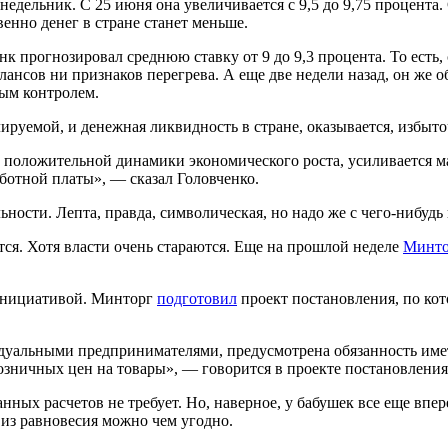
недельник. С 25 июня она увеличивается с 9,5 до 9,75 процента
венно денег в стране станет меньше.
нк прогнозировал среднюю ставку от 9 до 9,3 процента. То есть,
лансов ни признаков перегрева. А еще две недели назад, он же 
ным контролем.
лируемой, и денежная ликвидность в стране, оказывается, избыт
ие положительной динамики экономического роста, усиливается
ботной платы», — сказал Головченко.
ности. Лепта, правда, символическая, но надо же с чего-нибудь 
тся. Хотя власти очень стараются. Еще на прошлой неделе
Минто
 инициативой. Минторг
подготовил
проект постановления, по кот
альными предпринимателями, предусмотрена обязанность иметь
зничных цен на товары», — говорится в проекте постановления
ых расчетов не требует. Но, наверное, у бабушек все еще впере
 из равновесия можно чем угодно.