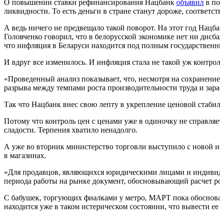
О повышении ставки рефинансирования Нацбанк
объявил
в по
ликвидности. То есть деньги в стране станут дороже, соответст
А ведь ничего не предвещало такой поворот. На этот год Нацба
Головченко говорил, что в белорусской экономике нет ни дисба
что инфляция в Беларуси находится под полным государствен
И вдруг все изменилось. И инфляция стала не такой уж контро
«Проведенный анализ показывает, что, несмотря на сохранен
разрыва между темпами роста производительности труда и зара
Так что Нацбанк внес свою лепту в укрепление ценовой стабиль
Потому что контроль цен с ценами уже в одиночку не справляе
сладости. Терпения хватило ненадолго.
А уже во вторник министерство торговли выступило с новой
в магазинах.
«Для продавцов, являющихся юридическими лицами и индивиду
периода работы на рынке документ, обосновывающий расчет ро
С бабушек, торгующих фиалками у метро, МАРТ пока обоснованн
находится уже в таком истерическом состоянии, что вывести ее