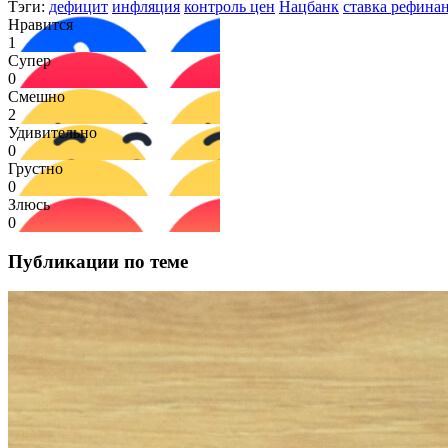
Тэги:
дефицит
инфляция
контроль цен
Нацбанк
ставка рефина
Нравится
1
Супер
0
Смешно
2
Удивительно
0
Грустно
0
Злюсь
0
Публикации по теме