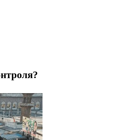
онтроля?