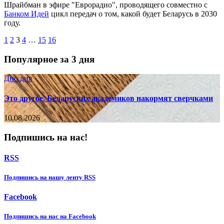
Шрайбман в эфире "Еврорадио", проводящего совместно с
Банком Идей
цикл передач о том, какой будет Беларусь в 2030
году.
1
2
3
4
…
15
16
Популярное за 3 дня
Дно дня
Это другое. Беларуских академиков накормят сверчками
10.08.2026
Подпишись на нас!
RSS
Подпишиcь на нашу ленту RSS
Facebook
Подпишиcь на нас на Facebook