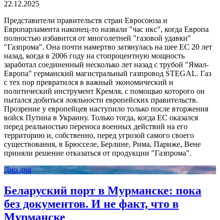
22.12.2025
Представители правительств стран Евросоюза и
Европарламента наконец-то назвали "час икс", когда Европа
полностью избавится от многолетней "газовой удавки"
"Газпрома". Она почти намертво затянулась на шее ЕС 20 лет
назад, когда в 2006 году на стопроцентную мощность
заработал соединенный несколько лет назад с трубой "Ямал-
Европа" германский магистральный газпровод STEGAL. Газ
с тех пор превратился в важный экономический и
политический инструмент Кремля, с помощью которого он
пытался добиться лояльности европейских правительств.
Прозрение у европейцев наступило только после вторжения
войск Путина в Украину. Только тогда, когда ЕС оказался
перед реальностью переноса военных действий на его
территорию и, собственно, перед угрозой самого своего
существования, в Брюсселе, Берлине, Рима, Париже, Вене
приняли решение отказаться от продукции "Газпрома".
Дно дня
Беларуский порт в Мурманске: пока
без документов. И не факт, что в
Мурманске