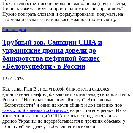
Показатели отчётного периода не выполнены (почти всегда).
Но нельзя же так взять и просто написать: "не справились".
Нужно поиграть словами и формулировками, подумать, на
что можно сослаться или на кого можно спихнуть вину.
Сигнал дня
Трубный зов. Cанкции США и
украинские дроны довели до
банкротства нефтяной бизнес
«Белоруснефти» в России
12.01.2026
Как узнал Plan B., под угрозой банкротства оказался
единственный нефтедобывающий актив беларуских властей в
России – "Нефтяная компания "Янгпур". Это – дочка
"Белоруснефти" и один из крупнейших и до недавних пор
самых прибыльных госбизнесов
на российском рынке. Из-за
того, что из-за санкций США нефть не продается, а из-за
дронов Украины не перерабатывается в прежних объемах, у
"Янгпура" нет денег, чтобы заплатить налоги.