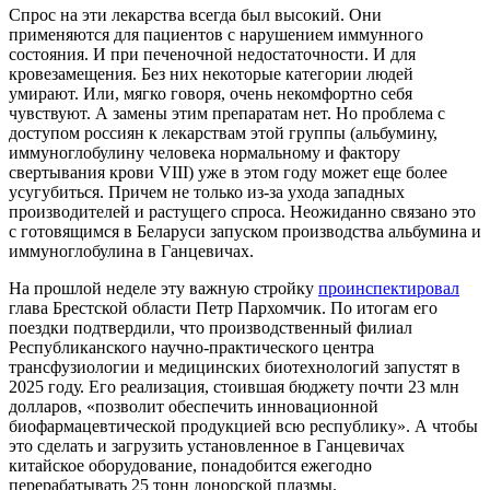
Спрос на эти лекарства всегда был высокий. Они
применяются для пациентов с нарушением иммунного
состояния. И при печеночной недостаточности. И для
кровезамещения. Без них некоторые категории людей
умирают. Или, мягко говоря, очень некомфортно себя
чувствуют. А замены этим препаратам нет. Но проблема с
доступом россиян к лекарствам этой группы (альбумину,
иммуноглобулину человека нормальному и фактору
свертывания крови VIII) уже в этом году может еще более
усугубиться. Причем не только из-за ухода западных
производителей и растущего спроса. Неожиданно связано это
с готовящимся в Беларуси запуском производства альбумина и
иммуноглобулина в Ганцевичах.
На прошлой неделе эту важную стройку
проинспектировал
глава Брестской области Петр Пархомчик. По итогам его
поездки подтвердили, что производственный филиал
Республиканского научно-практического центра
трансфузиологии и медицинских биотехнологий запустят в
2025 году. Его реализация, стоившая бюджету почти 23 млн
долларов, «позволит обеспечить инновационной
биофармацевтической продукцией всю республику». А чтобы
это сделать и загрузить установленное в Ганцевичах
китайское оборудование, понадобится ежегодно
перерабатывать 25 тонн донорской плазмы.