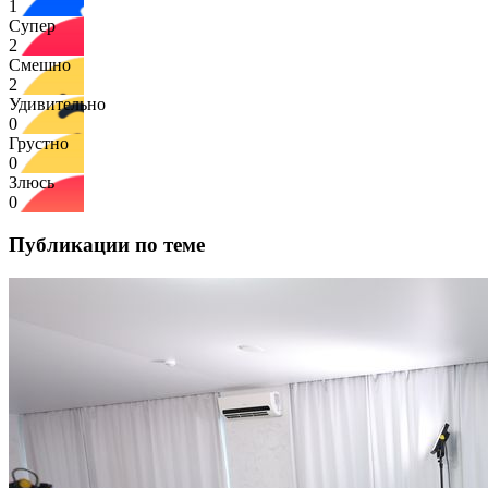
1
Супер
2
Смешно
2
Удивительно
0
Грустно
0
Злюсь
0
Публикации по теме