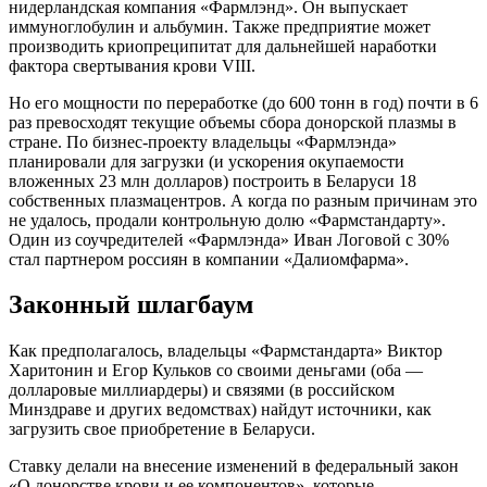
нидерландская компания «Фармлэнд». Он выпускает
иммуноглобулин и альбумин. Также предприятие может
производить криопреципитат для дальнейшей наработки
фактора свертывания крови VIII.
Но его мощности по переработке (до 600 тонн в год) почти в 6
раз превосходят текущие объемы сбора донорской плазмы в
стране. По бизнес-проекту владельцы «Фармлэнда»
планировали для загрузки (и ускорения окупаемости
вложенных 23 млн долларов) построить в Беларуси 18
собственных плазмацентров. А когда по разным причинам это
не удалось, продали контрольную долю «Фармстандарту».
Один из соучредителей «Фармлэнда» Иван Логовой с 30%
стал партнером россиян в компании «Далиомфарма».
Законный шлагбаум
Как предполагалось, владельцы «Фармстандарта» Виктор
Харитонин и Егор Кульков со своими деньгами (оба —
долларовые миллиардеры) и связями (в российском
Минздраве и других ведомствах) найдут источники, как
загрузить свое приобретение в Беларуси.
Ставку делали на внесение изменений в федеральный закон
«О донорстве крови и ее компонентов», которые