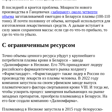
В последней и кроется проблема. Мощности нового
производства в Ганцевичах
«забирают» около четверти
объема
заготавливаемой ежегодно в Беларуси плазмы (100-110
тонн). И почти половину от объема, который используется для
изготовления лекарственных средств. А дальше вступает в
силу закон сохранения массы: если где-то что-то прибыло, то
где-то что-то убыло.
С ограниченным ресурсом
Точно объемы ценного ресурса убудут у крупнейшего
потребителя плазмы крови в Беларуси – завода
«Далиомфарма» в Несвиже. Его 70% принадлежит лидеру
российского фармацевтического рынка холдингу
«Фармстандарт». «Фармстандарт» также лидер в России по
производству лекарств из плазмы человека. В 2022 году
компания запустила на своем уфимском заводе выпуск
плазматического фактора свертывания крови VIII. И тогда же,
чтобы ускорить процесс замещения выбывающих на рынке
западных препаратов, приобрела плазмазавод в Беларуси. На
его базе создали компанию «Далиомфарма».
Плазмазавод в Несвиже запустила в 2015 году белорусско-