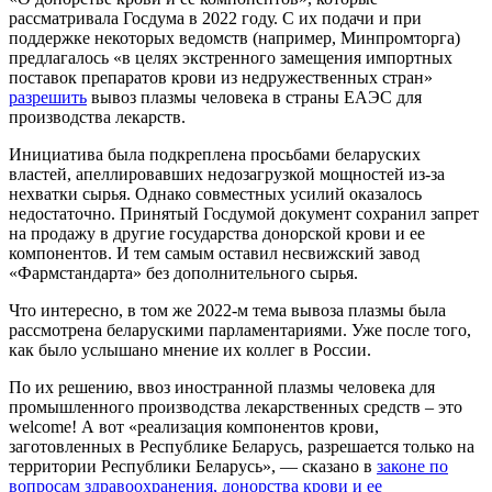
рассматривала Госдума в 2022 году. С их подачи и при
поддержке некоторых ведомств (например, Минпромторга)
предлагалось «в целях экстренного замещения импортных
поставок препаратов крови из недружественных стран»
разрешить
вывоз плазмы человека в страны ЕАЭС для
производства лекарств.
Инициатива была подкреплена просьбами беларуских
властей, апеллировавших недозагрузкой мощностей из-за
нехватки сырья. Однако совместных усилий оказалось
недостаточно. Принятый Госдумой документ сохранил запрет
на продажу в другие государства донорской крови и ее
компонентов. И тем самым оставил несвижский завод
«Фармстандарта» без дополнительного сырья.
Что интересно, в том же 2022-м тема вывоза плазмы была
рассмотрена беларускими парламентариями. Уже после того,
как было услышано мнение их коллег в России.
По их решению, ввоз иностранной плазмы человека для
промышленного производства лекарственных средств – это
welcome! А вот «реализация компонентов крови,
заготовленных в Республике Беларусь, разрешается только на
территории Республики Беларусь», — сказано в
законе по
вопросам здравоохранения, донорства крови и ее