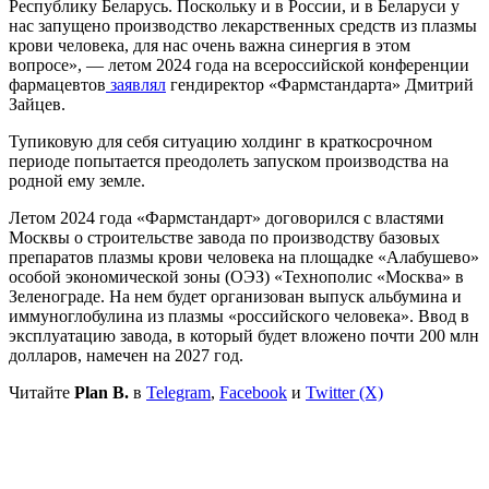
Республику Беларусь. Поскольку и в России, и в Беларуси у
нас запущено производство лекарственных средств из плазмы
крови человека, для нас очень важна синергия в этом
вопросе», — летом 2024 года на всероссийской конференции
фармацевтов
заявлял
гендиректор «Фармстандарта» Дмитрий
Зайцев.
Тупиковую для себя ситуацию холдинг в краткосрочном
периоде попытается преодолеть запуском производства на
родной ему земле.
Летом 2024 года «Фармстандарт» договорился с властями
Москвы о строительстве завода по производству базовых
препаратов плазмы крови человека на площадке «Алабушево»
особой экономической зоны (ОЭЗ) «Технополис «Москва» в
Зеленограде. На нем будет организован выпуск альбумина и
иммуноглобулина из плазмы «российского человека». Ввод в
эксплуатацию завода, в который будет вложено почти 200 млн
долларов, намечен на 2027 год.
Читайте
Plan B.
в
Telegram
,
Facebook
и
Twitter (X)