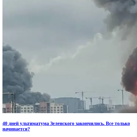
40 дней ультиматума Зеленского закончились. Все только
начинается?