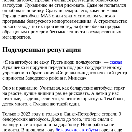
автобусов, Лукашенко не стал рисковать. Даже не попытался
опробовать новинку. Сразу передарил его, кому не жалко.
Горящие автобусы МАЗ стали ярким символом успехов
программы беларуского импортозамещения. А строительство
нового завода по их производству, на фоне обвала продаж –
образцовым примером бессмысленности государственных
мегапроектов.
Подгоревшая репутация
«Я на автобусе не езжу. Пусть люди пользуются», —
сказал
Лукашенко и поручил передать подарок государственному
учреждению образования «Социально-педагогический центр
с приютом Заводского района г. Минска».
Оно и правильно. Учитывая, как беларуские автобусы горят
на работе, лучше лишний раз не рисковать. А детки у нас
шустрые, глядишь, если что, успеют выпрыгнуть. Тем более,
деток много, а Лукашенко такой один.
Только в 2023 году и только в Санкт-Петербурге сгорели 9
белорусских автобусов. Дошло до того, что их сняли с
маршрутов и отправили на доработку. Но доработка не
помогла. В прошлом году
беларуские автобусы
горели еще