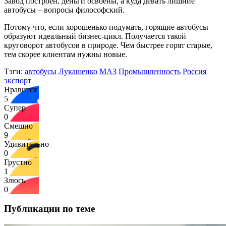
Завод построен, деньги освоены, а куда девать лишние
автобусы – вопросы философский.
Потому что, если хорошенько подумать, горящие автобусы
образуют идеальный бизнес-цикл. Получается такой
круговорот автобусов в природе. Чем быстрее горят старые,
тем скорее клиентам нужны новые.
Тэги:
автобусы
Лукашенко
МАЗ
Промышленность
Россия
экспорт
Нравится
5
Супер
0
Смешно
9
Удивительно
0
Грустно
1
Злюсь
0
Публикации по теме