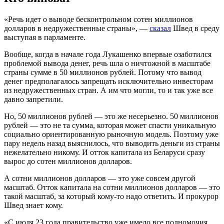
«Речь идет о выводе бесконтрольном сотен миллионов
долларов в недружественные страны», —
сказал
Швед в среду
выступая в парламенте.
Вообще, когда в начале года Лукашенко впервые озаботился
проблемой вывода денег, речь шла о ничтожной в масштабе
страны сумме в 50 миллионов рублей. Потому что вывод
денег предполагалось запрещать исключительно инвесторам
из недружественных стран. А им что могли, то и так уже все
давно запретили.
Но, 50 миллионов рублей — это же несерьезно. 50 миллионов
рублей — это не та сумма, которая может спасти уникальную
социально ориентированную рыночную модель. Поэтому уже
пару недель назад выяснилось, что выводить деньги из страны
нежелательно никому. И отток капитала из Беларуси сразу
вырос до сотен миллионов долларов.
А сотни миллионов долларов — это уже совсем другой
масштаб. Отток капитала на сотни миллионов долларов — это
такой масштаб, за который кому-то надо ответить. И прокурор
Швед знает кому.
«С июля 23 года правительство уже имело все полномочия