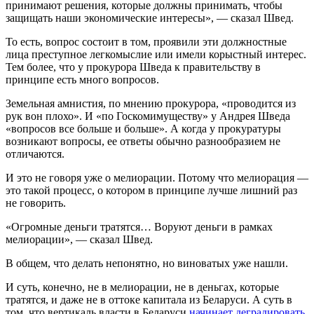
принимают решения, которые должны принимать, чтобы
защищать наши экономические интересы», — сказал Швед.
То есть, вопрос состоит в том, проявили эти должностные
лица преступное легкомыслие или имели корыстный интерес.
Тем более, что у прокурора Шведа к правительству в
принципе есть много вопросов.
Земельная амнистия, по мнению прокурора, «проводится из
рук вон плохо». И «по Госкомимуществу» у Андрея Шведа
«вопросов все больше и больше». А когда у прокуратуры
возникают вопросы, ее ответы обычно разнообразием не
отличаются.
И это не говоря уже о мелиорации. Потому что мелиорация —
это такой процесс, о котором в принципе лучше лишний раз
не говорить.
«Огромные деньги тратятся… Воруют деньги в рамках
мелиорации», — сказал Швед.
В общем, что делать непонятно, но виноватых уже нашли.
И суть, конечно, не в мелиорации, не в деньгах, которые
тратятся, и даже не в оттоке капитала из Беларуси. А суть в
том, что вертикаль власти в Беларуси
начинает деградировать
.