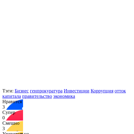
Тэги:
Бизнес
генпрокуратура
Инвестиции
Коррупция
отток
капитала
правительство
экономика
Нравится
3
Супер
0
Смешно
3
Удивительно