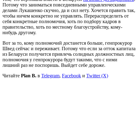
Потому что заниматься повседневными управленческими
делами Лукашенко скучно, да и сил нету. Хочется править так,
чтобы ничем конкретно не управлять. Перераспределить от
себя конкретные полномочия, хоть по подбору кадров в
правительство, хоть по местному благоустройству, кому-
нибудь другому.
Вот за то, кому полномочий достанется больше, генпрокурор
Швед сейчас и переживает. Потому что если за отток капитала
из Беларуси получится привлечь солидных должностных лиц,
полномочия у генпрокурора будут такими, что с ними
лишний раз не поспоришь. Выйдет себе дороже.
Читайте
Plan B.
в
Telegram
,
Facebook
и
Twitter (X)