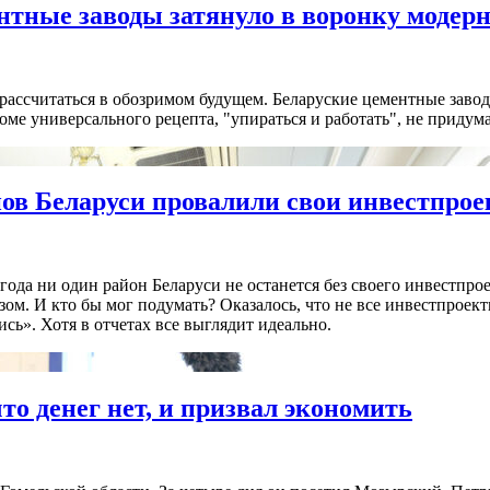
ентные заводы затянуло в воронку модер
рассчитаться в обозримом будущем. Беларуские цементные заво
оме универсального рецепта, "упираться и работать", не придума
нов Беларуси провалили свои инвестпро
ода ни один район Беларуси не останется без своего инвестпрое
м. И кто бы мог подумать? Оказалось, что не все инвестпроек
сь». Хотя в отчетах все выглядит идеально.
то денег нет, и призвал экономить