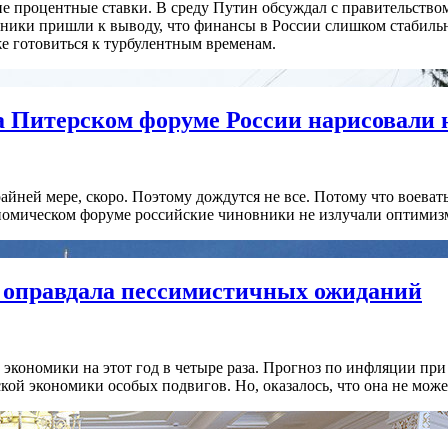
е процентные ставки. В среду Путин обсуждал с правительство
стники пришли к выводу, что финансы в России слишком стабиль
же готовиться к турбулентным временам.
а Питерском форуме России нарисовали н
айней мере, скоро. Поэтому дождутся не все. Потому что воевать
ономическом форуме российские чиновники не излучали оптимиз
е оправдала пессимистичных ожиданий
экономики на этот год в четыре раза. Прогноз по инфляции при
ской экономики особых подвигов. Но, оказалось, что она не мо