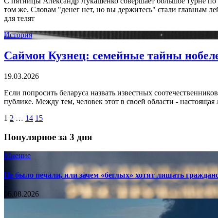
С пятницы Александр Лукашенко совершает большое турне по Г
том же. Словам "денег нет, но вы держитесь" стали главным 
для телят
История
Саймон Кузнец: семейные тайны нобеле
19.03.2026
Если попросить беларуса назвать известных соотечественников
публике. Между тем, человек этот в своей области - настоящая 
1
2
…
14
15
Популярное за 3 дня
Мнение
Не было печали, или зачем «беглых» хотят лишать граждан
06.08.2026