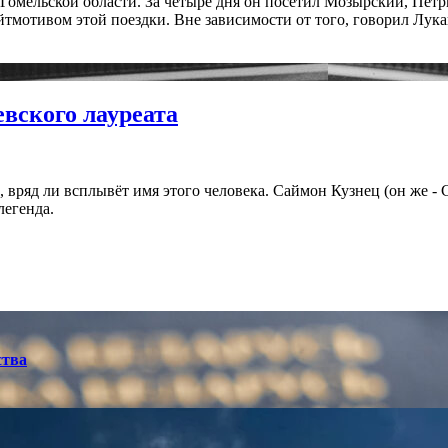
омельской области. За четыре дня он посетил Мозырский, Петр
лейтмотивом этой поездки. Вне зависимости от того, говорил Л
вского лауреата
, вряд ли всплывёт имя этого человека. Саймон Кузнец (он же 
легенда.
ства