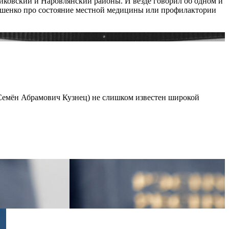
иковский и Наровлянский районы. И везде говорил об одном и
укашенко про состояние местной медицины или профилактории
- Семён Абрамович Кузнец) не слишком известен широкой