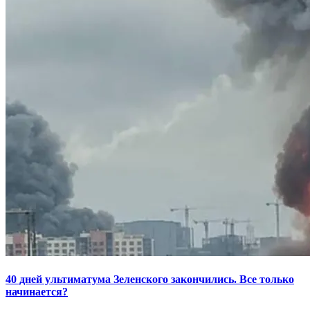
40 дней ультиматума Зеленского закончились. Все только
начинается?