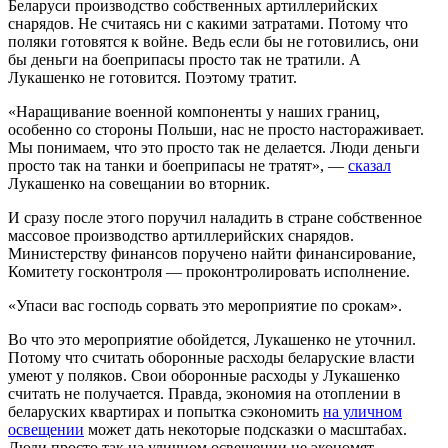
Беларуси производство собственных артиллерийских
снарядов. Не считаясь ни с какими затратами. Потому что
поляки готовятся к войне. Ведь если бы не готовились, они
бы деньги на боеприпасы просто так не тратили. А
Лукашенко не готовится. Поэтому тратит.
«Наращивание военной компоненты у наших границ,
особенно со стороны Польши, нас не просто настораживает.
Мы понимаем, что это просто так не делается. Люди деньги
просто так на танки и боеприпасы не тратят», —
сказал
Лукашенко на совещании во вторник.
И сразу после этого поручил наладить в стране собственное
массовое производство артиллерийских снарядов.
Министерству финансов поручено найти финансирование,
Комитету госконтроля — проконтролировать исполнение.
«Упаси вас господь сорвать это мероприятие по срокам».
Во что это мероприятие обойдется, Лукашенко не уточнил.
Потому что считать оборонные расходы беларуские власти
умеют у поляков. Свои оборонные расходы у Лукашенко
считать не получается. Правда, экономия на отоплении в
беларуских квартирах и попытка сэкономить
на уличном
освещении
может дать некоторые подсказки о масштабах.
Люди просто так на уличном освещении не экономят.