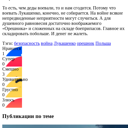
То есть, чем деды воевали, то и нам сгодится. Потому что
воевать Лукашенко, конечно, не собирается. На войне всякие
непредвиденные неприятности могут случиться. А для
душевного равновесия достаточно воображаемого
«Орешника» и сложенных на складе боеприпасов. Главное их
складировать побольше. И денег не жалеть.
Тэги:
безопасность
война
Лукашенко
орешник
Польша
Нравится
1
Супер
0
Смешно
3
Удивительно
0
Грустно
0
Злюсь
0
Публикации по теме