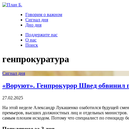
Говорим о важном
Сигнал дня
Дно дня
Поддержите нас
О нас
Поиск
генпрокуратура
Сигнал дня
«Воруют». Генпрокурор Швед обвинил п
27.02.2025
На этой неделе Александр Лукашенко озаботился будущей сменой
премьеров, высших должностных лиц и отдельных министров. Н
самым плохим исходом. Потому что специалист по геноциду бе
Популярное за 3 дня