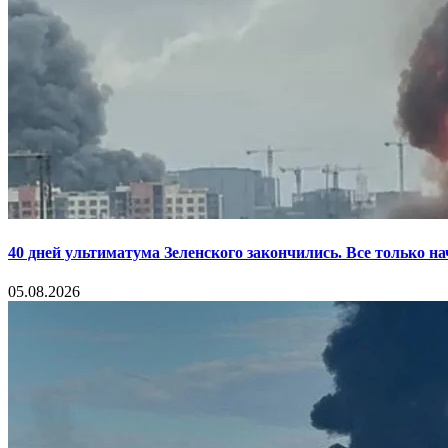
40 дней ультиматума Зеленского закончились. Все только н
05.08.2026