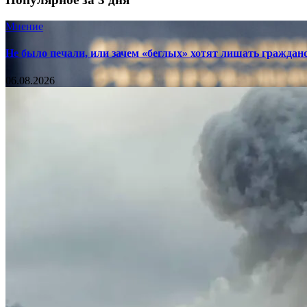
Мнение
Не было печали, или зачем «беглых» хотят лишать граждан
06.08.2026