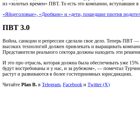
из «золотых времен» ПВТ. То есть это компании, вступавшие в 
«Яйцеголовые», «Дробкин» и «дети, пошедшие против родител
ПВТ 3.0
Война, санкции и репрессии сделали свое дело. Теперь ПВТ —
высоких технологий должен привлекать и выращивать компани
Представители реального сектора должны находить эти решени
И это про отрасль, которая должна была обеспечивать уже 15
будут востребованы и у нас, и за рубежом», — помечтал Турч
растут и развиваются в более гостеприимных юрисдикциях.
Читайте
Plan B.
в
Telegram
,
Facebook
и
Twitter (X)