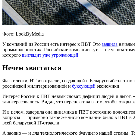
Фото: LookByMedia
У компаний из России есть интерес к ПВТ. Это
заявила
начальн
промышленности». Российские компании тут — не угроза тому 
которого
выглядит уже угрожающей
.
Нечем хвастаться
Фактически, ИТ из отрасли, создающей в Беларуси абсолютно
российской милитаризованной и
буксующей
экономики.
Интерес России к ПВТ незамысловат: дефицит людей и льгот.
заинтересовались. Видят, что перспектива в том, чтобы открыва
И в целом, заверила она динамика в ПВТ постоянно положитель
вопросы — примерно такое же число компаний было в ПВТ в 20
всей беларуской IT-отрасли.
А заодно — и для технологического будущего нашей страны. 