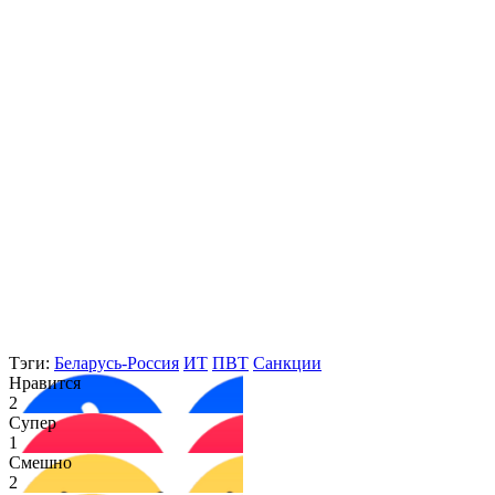
Тэги:
Беларусь-Россия
ИТ
ПВТ
Санкции
Нравится
2
Супер
1
Смешно
2