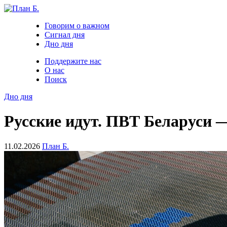
Говорим о важном
Сигнал дня
Дно дня
Поддержите нас
О нас
Поиск
Дно дня
Русские идут. ПВТ Беларуси —
11.02.2026
План Б.