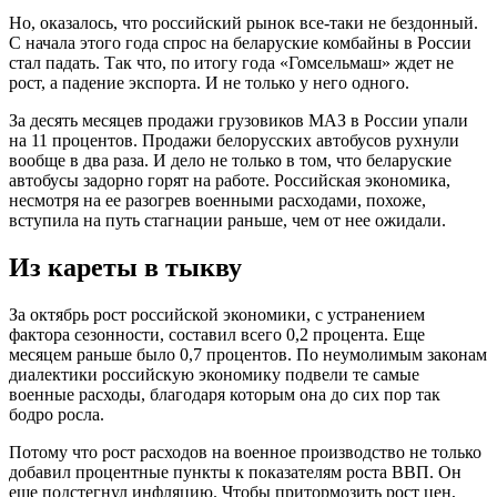
Но, оказалось, что российский рынок все-таки не бездонный.
С начала этого года спрос на беларуские комбайны в России
стал падать. Так что, по итогу года «Гомсельмаш» ждет не
рост, а падение экспорта. И не только у него одного.
За десять месяцев продажи грузовиков МАЗ в России упали
на 11 процентов. Продажи белорусских автобусов рухнули
вообще в два раза. И дело не только в том, что беларуские
автобусы задорно горят на работе. Российская экономика,
несмотря на ее разогрев военными расходами, похоже,
вступила на путь стагнации раньше, чем от нее ожидали.
Из кареты в тыкву
За октябрь рост российской экономики, с устранением
фактора сезонности, составил всего 0,2 процента. Еще
месяцем раньше было 0,7 процентов. По неумолимым законам
диалектики российскую экономику подвели те самые
военные расходы, благодаря которым она до сих пор так
бодро росла.
Потому что рост расходов на военное производство не только
добавил процентные пункты к показателям роста ВВП. Он
еще подстегнул инфляцию. Чтобы притормозить рост цен,