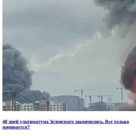
40 дней ультиматума Зеленского закончились. Все только
начинается?