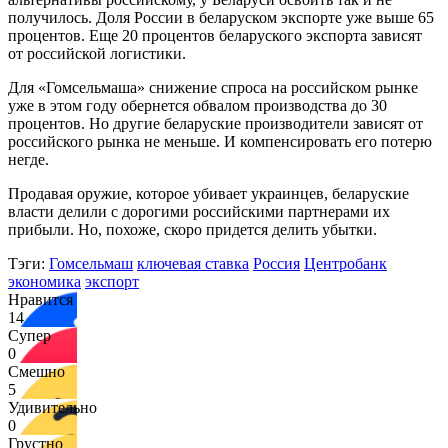
получилось. Доля России в беларуском экспорте уже выше 65
процентов. Еще 20 процентов беларуского экспорта зависят
от российской логистики.
Для «Гомсельмаша» снижение спроса на российском рынке
уже в этом году обернется обвалом производства до 30
процентов. Но другие беларуские производители зависят от
российского рынка не меньше. И компенсировать его потерю
негде.
Продавая оружие, которое убивает украинцев, беларуские
власти делили с дорогими российскими партнерами их
прибыли. Но, похоже, скоро придется делить убытки.
Тэги:
Гомсельмаш
ключевая ставка
Россия
Центробанк
экономика
экспорт
Нравится
14
Супер
0
Смешно
5
Удивительно
0
Грустно