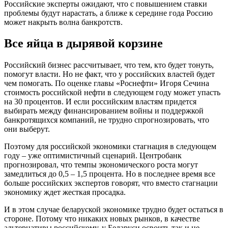
Российские эксперты ожидают, что с повышением ставки
проблемы будут нарастать, а ближе к середине года Россию
может накрыть волна банкротств.
Все яйца в дырявой корзине
Российский бизнес рассчитывает, что тем, кто будет тонуть,
помогут власти. Но не факт, что у российских властей будет
чем помогать. По оценке главы «Роснефти» Игоря Сечина
стоимость российской нефти в следующем году может упасть
на 30 процентов. И если российским властям придется
выбирать между финансированием войны и поддержкой
банкротящихся компаний, не трудно спрогнозировать, что
они выберут.
Поэтому для российской экономики стагнация в следующем
году – уже оптимистичный сценарий. Центробанк
прогнозировал, что темпы экономического роста могут
замедлиться до 0,5 – 1,5 процента. Но в последнее время все
больше российских экспертов говорят, что вместо стагнации
экономику ждет жесткая просадка.
И в этом случае беларуской экономике трудно будет остаться в
стороне. Потому что никаких новых рынков, в качестве
альтернативы российскому, у Беларуси освоить так и не