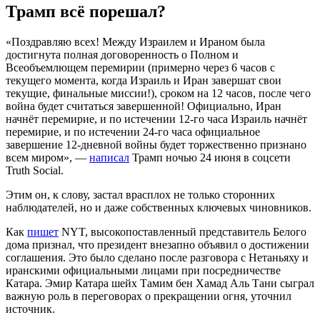
Трамп всё порешал?
«Поздравляю всех! Между Израилем и Ираном была
достигнута полная договоренность о Полном и
Всеобъемлющем перемирии (примерно через 6 часов с
текущего момента, когда Израиль и Иран завершат свои
текущие, финальные миссии!), сроком на 12 часов, после чего
война будет считаться завершенной! Официально, Иран
начнёт перемирие, и по истечении 12-го часа Израиль начнёт
перемирие, и по истечении 24-го часа официальное
завершение 12-дневной войны будет торжественно признано
всем миром», —
написал
Трамп ночью 24 июня в соцсети
Truth Social.
Этим он, к слову, застал врасплох не только сторонних
наблюдателей, но и даже собственных ключевых чиновников.
Как
пишет
NYT, высокопоставленный представитель Белого
дома признал, что президент внезапно объявил о достижении
соглашения. Это было сделано после разговора с Нетаньяху и
иранскими официальными лицами при посредничестве
Катара. Эмир Катара шейх Тамим бен Хамад Аль Тани сыграл
важную роль в переговорах о прекращении огня, уточнил
источник.