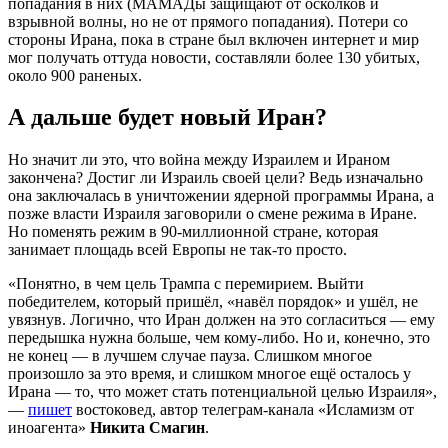
попадания в них (МАМАДы защищают от осколков и
взрывной волны, но не от прямого попадания). Потери со
стороны Ирана, пока в стране был включен интернет и мир
мог получать оттуда новости, составляли более 130 убитых,
около 900 раненых.
А дальше будет новый Иран?
Но значит ли это, что война между Израилем и Ираном
закончена? Достиг ли Израиль своей цели? Ведь изначально
она заключалась в уничтожении ядерной программы Ирана, а
позже власти Израиля заговорили о смене режима в Иране.
Но поменять режим в 90-миллионной стране, которая
занимает площадь всей Европы не так-то просто.
«Понятно, в чем цель Трампа с перемирием. Выйти
победителем, который пришёл, «навёл порядок» и ушёл, не
увязнув. Логично, что Иран должен на это согласиться — ему
передышка нужна больше, чем кому-либо. Но и, конечно, это
не конец — в лучшем случае пауза. Слишком многое
произошло за это время, и слишком многое ещё осталось у
Ирана — то, что может стать потенциальной целью Израиля»,
—
пишет
востоковед, автор телеграм-канала «Исламизм от
иноагента»
Никита Смагин
.