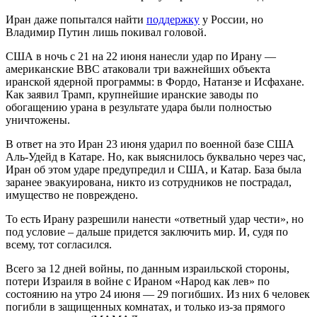
Иран даже попытался найти
поддержку
у России, но
Владимир Путин лишь покивал головой.
США в ночь с 21 на 22 июня нанесли удар по Ирану —
американские ВВС атаковали три важнейших объекта
иранской ядерной программы: в Фордо, Натанзе и Исфахане.
Как заявил Трамп, крупнейшие иранские заводы по
обогащению урана в результате удара были полностью
уничтожены.
В ответ на это Иран 23 июня ударил по военной базе США
Аль-Удейд в Катаре. Но, как выяснилось буквально через час,
Иран об этом ударе предупредил и США, и Катар. База была
заранее эвакуирована, никто из сотрудников не пострадал,
имущество не повреждено.
То есть Ирану разрешили нанести «ответный удар чести», но
под условие – дальше придется заключить мир. И, судя по
всему, тот согласился.
Всего за 12 дней войны, по данным израильской стороны,
потери Израиля в войне с Ираном «Народ как лев» по
состоянию на утро 24 июня — 29 погибших. Из них 6 человек
погибли в защищенных комнатах, и только из-за прямого