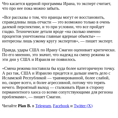
Что касается ядерной программы Ирана, то эксперт считает,
что про нее пока можно забыть.
«Все рассказы о том, что иранцы могут ее восстановить,
справедливы лишь отчасти — это возможно только в очень
далекой перспективе, и то при условии, что все пройдет
гладко. Технические детали вроде «на сколько именно
процентов уничтожены главные ядерные объекты» —
интересны лишь узкому кругу экспертов», — пишет эксперт.
Правда, удары США по Ирану Смагин оценивает критически.
По его мнению, это значит, что надежд на смену режима за
эти дни у США и Израиля не появилось.
«Смена режима поставила бы куда более категоричную точку.
А раз так, США и Израилю придется и дальше иметь дело с
Исламской Республикой — травмированной, более слабой,
но, скорее всего, и более агрессивной, потому что терять
нечего. Вероятный выход — сталкивать Иран в сторону
перманентного хаоса со всеми сопутствующими для региона
проблемами», — пишет Смагин.
Читайте
Plan B.
в
Telegram
,
Facebook
и
Twitter (X)