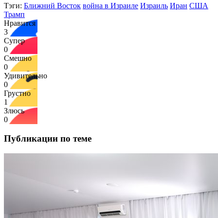
Тэги:
Ближний Восток
война в Израиле
Израиль
Иран
США
Трамп
Нравится
3
Супер
0
Смешно
0
Удивительно
0
Грустно
1
Злюсь
0
Публикации по теме