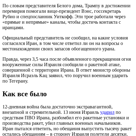
По словам представителя Белого дома, Трампу в достижении
перемирия помогали вице-президент Вэнс, госсекретарь
Рубио и спецпосланник Уиткофф. Эти трое работали через
«прямые и непрямые» каналы, чтобы достичь контакта с
иранцами.
Официальный представитель не сообщил, на какие условия
согласился Иран, в том числе ответил ли он на вопросы о
местонахождении своих запасов обогащенного урана.
Правда, через 3,5 часа после объявленного прекращения огня
вооруженные силы Израиля сообщили о ракетной атаке,
совершенной с территории Ирана. В ответ министр обороны
Израиля Исраэль Кац заявил, что поручил военным ударить
по Тегерану.
Как все было
12-дневная война была достаточно экстравагантной,
внезапной и стремительной. 13 июня Израиль
ударил
по
средствам ПВО Ирана, разбомбил его ракетные установки и
производства ракет, убил главных военных начальников.
Иран пытался ответить, но обещания выпустить тысячу ракет
остались обещаниям – в сторону Израиля полетели десятки.