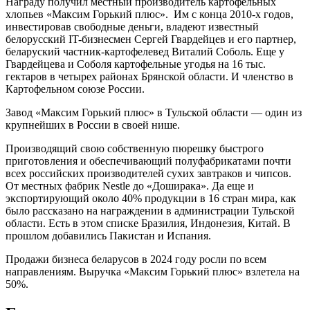
Награду получил местный производитель картофельных
хлопьев «Максим Горький плюс». Им c конца 2010-х годов,
инвестировав свободные деньги, владеют известный
белорусский IT-бизнесмен Сергей Гвардейцев и его партнер,
беларуский частник-картофелевед Виталий Соболь. Еще у
Гвардейцева и Соболя картофельные угодья на 16 тыс.
гектаров в четырех районах Брянской области. И членство в
Картофельном союзе России.
Завод «Максим Горький плюс» в Тульской области — один из
крупнейших в России в своей нише.
Производящий свою собственную пюрешку быстрого
приготовления и обеспечивающий полуфабрикатами почти
всех российских производителей сухих завтраков и чипсов.
От местных фабрик Nestle до «Доширака». Да еще и
экспортирующий около 40% продукции в 16 стран мира, как
было рассказано на награждении в администрации Тульской
области. Есть в этом списке Бразилия, Индонезия, Китай. В
прошлом добавились Пакистан и Испания.
Продажи бизнеса беларусов в 2024 году росли по всем
направлениям. Выручка «Максим Горький плюс» взлетела на
50%.