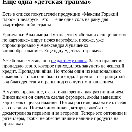
Еще одна «детская травма»
Есть в списке покупателей продукции «Максим Горький
плюс» и Беларусь. Это — еще одна соль на рану для
«картофельной» страны.
Ерничанье Владимира Путина, что у «больших специалистов
по картошке» вдруг исчез картофель, похоже, уже
спровоцировало у Александра Лукашенко
«новообразование». Еще одну «детскую травму».
Уже больше месяца она
не дает ему покоя
. За его правление
пропадало зерно, которое приходилось закупать на чешский
кредит. Пропадали яйца. Но чтобы один из национальных
символов – такого не было никогда. Причем – на тридцатый
год благоденствия страны под его чутким правлением.
А чуткое правление, с его точки зрения, как раз ни при чем.
Виновными он сначала сделал фермеров, якобы вывезших
картофель с целью наживы. Потом россиян, якобы не от себя
его съевших. Потом чиновников, которые якобы не
досмотрели за первыми и за вторыми. Теперь это оптовики и
ритейлеры, якобы не обеспечившие наличие продукта на
прилавках.