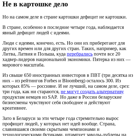
Не в картошке дело
Но на самом деле в стране картошки дефицит не картошки.
В стране, особенно в последние четыре года, наблюдается
явный дефицит людей с идеями.
Люди с идеями, конечно, есть. Но они их приберегают для
других времен или для других стран. Таких, например, как
Литва, Латвия и Польша, куда
перебрались
почти все 20
хадвер-лидеров национальной экономики. Пятерка из них —
мирового масштаба.
Из свыше 650 иностранных инвесторов в ПВТ (три десятка из
них – из рейтингов Forbes и Bloomberg) осталось 300. Из
которых 85% — россияне. И не лучший, на самом деле, срез:
три года, как ни стараются,
не могут создать альтернативу
продуктам немцев из SAP. Но даже в России беларуские
бизнесмены чувствуют себя свободнее и действуют
креативнее.
Зато в Беларуси за эти четыре года стремительно вырос
профицит людей, у которых нет идей вообще. Страна,
славившаяся своими скрытыми чемпионами и
технологическими бутиками, штампует заводы-дублеры на