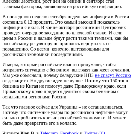
Алексей Заботкин, рост цен на бензин в сентябре стал
главным фактором, влияющим на российскую инфляцию.
В последнюю неделю сентября недельная инфляция в России
составила 0,13 процента. Это самый высокий показатель
инфляции с июля. В конце октября российский Центробанк
проведет очередное заседание по ключевой ставке. И если
цены в России и дальше будут расти такими темпами, как бы
российскому регулятору не пришлось вернуться к ее
повышению. Со всеми, конечно, вытекающими для
российской экономики последствиями.
И меры, которые российские власти придумали, чтобы
исправить ситуацию с бензином, выглядят как жест отчаяния.
Мы уже объясняли, почему беларуские НПЗ
не спасут Россию
от дефицита. Но другие идеи не лучше. Потому что 150 тонн
бензина из Китая не помогут даже Приморскому краю, если
Приморскому краю придется делиться своим бензином с
остальными регионами России.
Так что главное сейчас для Украины – не останавливаться.
Потому что системные удары по российской нефтянке могут
сильно приблизить кризис российской экономики. И может
быть даже превратить его в коллапс.
Читайте
Plan B.
в
Telegram
,
Facebook
и
Twitter (X)