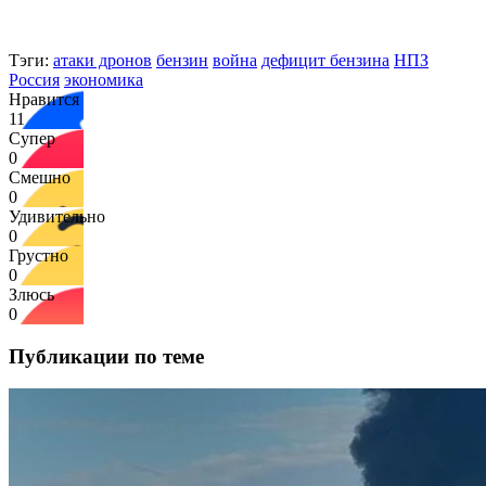
Тэги:
атаки дронов
бензин
война
дефицит бензина
НПЗ
Россия
экономика
Нравится
11
Супер
0
Смешно
0
Удивительно
0
Грустно
0
Злюсь
0
Публикации по теме