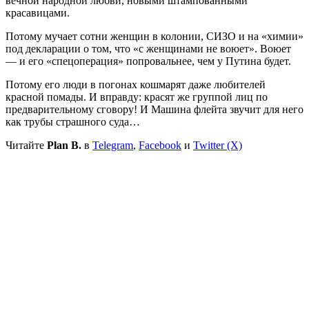
вечной народной любви, новыми штампованными
красавицами.
Потому мучает сотни женщин в колонии, СИЗО и на «химии»
под декларации о том, что «с женщинами не воюет». Воюет
— и его «спецоперация» попровальнее, чем у Путина будет.
Потому его люди в погонах кошмарят даже любителей
красной помады. И вправду: красят же группой лиц по
предварительному сговору! И Машина флейта звучит для него
как трубы страшного суда…
Читайте
Plan B.
в
Telegram
,
Facebook
и
Twitter (X)