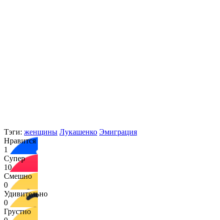
Тэги:
женщины
Лукашенко
Эмиграция
Нравится
1
Супер
10
Смешно
0
Удивительно
0
Грустно