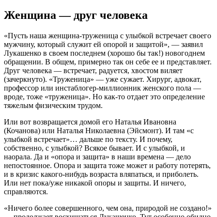
Женщина — друг человека
«Пусть наша женщина-труженица с улыбкой встречает своего
мужчину, который служит ей опорой и защитой», — заявил
Лукашенко в своем последнем (хорошо бы так!) новогоднем
обращении. В общем, примерно так он себе ее и представляет.
Друг человека — встречает, радуется, хвостом виляет
(зачеркнуто). «Труженица» — уже сужает. Хирург, адвокат,
профессор или инстаблогер-миллионник женского пола —
вроде, тоже «труженица». Но как-то отдает это определение
тяжелым физическим трудом.
Или вот возвращается домой его Наталья Ивановна
(Кочанова) или Наталья Николаевна (Эйсмонт). И там «с
улыбкой встречает»… дальше по тексту. И почему,
собственно, с улыбкой? Всякое бывает. И с улыбкой, и
наорала. Да и «опора и защита» в наши времена — дело
непостоянное. Опора и защита тоже может и работу потерять,
и в кризис какого-нибудь возраста вляпаться, и приболеть.
Или нет пока/уже никакой опоры и защиты. И ничего,
справляются.
«Ничего более совершенного, чем она, природой не создано!»
— продолжает восхищаться Лукашенко. Тут особенно обидно.