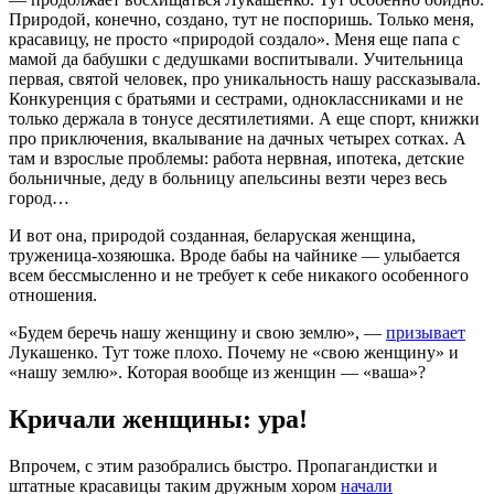
Природой, конечно, создано, тут не поспоришь. Только меня,
красавицу, не просто «природой создало». Меня еще папа с
мамой да бабушки с дедушками воспитывали. Учительница
первая, святой человек, про уникальность нашу рассказывала.
Конкуренция с братьями и сестрами, одноклассниками и не
только держала в тонусе десятилетиями. А еще спорт, книжки
про приключения, вкалывание на дачных четырех сотках. А
там и взрослые проблемы: работа нервная, ипотека, детские
больничные, деду в больницу апельсины везти через весь
город…
И вот она, природой созданная, беларуская женщина,
труженица-хозяюшка. Вроде бабы на чайнике — улыбается
всем бессмысленно и не требует к себе никакого особенного
отношения.
«Будем беречь нашу женщину и свою землю», —
призывает
Лукашенко. Тут тоже плохо. Почему не «свою женщину» и
«нашу землю». Которая вообще из женщин — «ваша»?
Кричали женщины: ура!
Впрочем, с этим разобрались быстро. Пропагандистки и
штатные красавицы таким дружным хором
начали