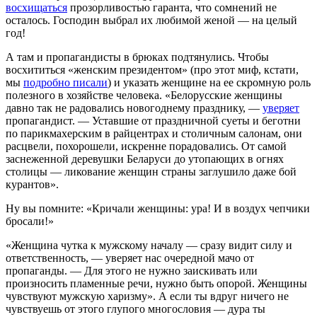
восхищаться
прозорливостью гаранта, что сомнений не
осталось. Господин выбрал их любимой женой — на целый
год!
А там и пропагандисты в брюках подтянулись. Чтобы
восхититься «женским президентом» (про этот миф, кстати,
мы
подробно писали
) и указать женщине на ее скромную роль
полезного в хозяйстве человека. «Белорусские женщины
давно так не радовались новогоднему празднику, —
уверяет
пропагандист. — Уставшие от праздничной суеты и беготни
по парикмахерским в райцентрах и столичным салонам, они
расцвели, похорошели, искренне порадовались. От самой
заснеженной деревушки Беларуси до утопающих в огнях
столицы — ликование женщин страны заглушило даже бой
курантов».
Ну вы помните: «Кричали женщины: ура! И в воздух чепчики
бросали!»
«Женщина чутка к мужскому началу — сразу видит силу и
ответственность, — уверяет нас очередной мачо от
пропаганды. — Для этого не нужно заискивать или
произносить пламенные речи, нужно быть опорой. Женщины
чувствуют мужскую харизму». А если ты вдруг ничего не
чувствуешь от этого глупого многословия — дура ты