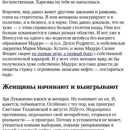
бесчувственная. Харизмы на тебя не напасешься.
Впрочем, мир давно живет другими законами и рамками,
плюя на стереотипы. В нем женщины конкурируют и в
политике, и в бизнесе, и в науке. Они давно доказали, что не
хуже — с этим справились больше столетия назад. Они все
больше осваиваются в самых разных областях. И вот уже в
Венесуэле на одного экс-водителя автобуса без высшего
образования Мадуро — и и.о. Делси Родригес, и нобелевская
лауреатка Мария Мачадо. Кстати, и жена Мадуро Силия
Флорес скорее
не первая леди, а первый боец
с собственной
политической карьерой. И у всех этих женщин вряд ли бы
получилось хуже собственно Мадуро: все-таки довести до
нищеты страну с огромными запасами нефти — постараться
надо.
Женщины начинают и выигрывают
Зря Лукашенко взялся за женщин. Не понимает он их. И,
кажется, побаивается. Особенно с тех пор, как проиграл
Светлане Тихановской в августе 2020-го. Недооценил
противника, недооценил свой антирейтинг, оторвался от
реальности — и проиграл. Потому и успокоиться не может,
утешиться новыми выборами, новыми увещеваниями в