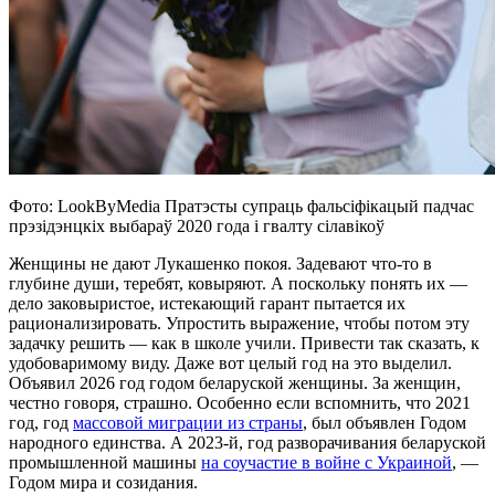
Фото: LookByMedia Пратэсты супраць фальсіфікацый падчас
прэзідэнцкіх выбараў 2020 года і гвалту сілавікоў
Женщины не дают Лукашенко покоя. Задевают что-то в
глубине души, теребят, ковыряют. А поскольку понять их —
дело заковыристое, истекающий гарант пытается их
рационализировать. Упростить выражение, чтобы потом эту
задачку решить — как в школе учили. Привести так сказать, к
удобоваримому виду. Даже вот целый год на это выделил.
Объявил 2026 год годом беларуской женщины. За женщин,
честно говоря, страшно. Особенно если вспомнить, что 2021
год, год
массовой миграции из страны
, был объявлен Годом
народного единства. А 2023-й, год разворачивания беларуской
промышленной машины
на соучастие в войне с Украиной
, —
Годом мира и созидания.