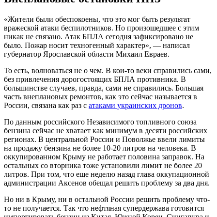
«Жители были обеспокоены, что это мог быть результат
вражеской атаки беспилотников. Но произошедшее с этим
никак не связано. Атак БПЛА сегодня зафиксировано не
было. Пожар носит техногенный характер», — написал
губернатор Ярославской области Михаил Евраев.
То есть, волноваться не о чем. В кои-то веки справились сами,
без привлечения дорогостоящих БПЛА противника. В
большинстве случаев, правда, сами не справились. Большая
часть внеплановых ремонтов, как это сейчас называется в
России, связана как раз с
атаками украинских дронов
.
По данным российского Независимого топливного союза
бензина сейчас не хватает как минимум в десяти российских
регионах. В центральной России и Поволжье ввели лимиты
на продажу бензина не более 10-20 литров на человека. В
оккупированном Крыму не работает половина заправок. На
остальных со вторника тоже установили лимит не более 20
литров. При том, что еще неделю назад глава оккупационной
администрации Аксенов обещал решить проблему за два дня.
Но ни в Крыму, ни в остальной России решить проблему что-
то не получается. Так что нефтяная супердержава готовится
импортировать бензин из Китая, Южной Кореи, Сингапура и