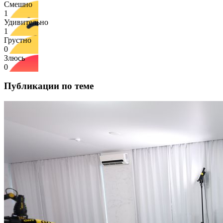
Смешно
1
Удивительно
1
Грустно
0
Злюсь
0
Публикации по теме