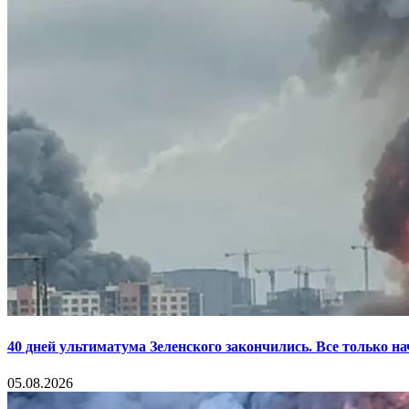
40 дней ультиматума Зеленского закончились. Все только н
05.08.2026