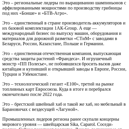
Это – региональные лидеры по выращиванию шампиньонов с
аффилированными мощностями по производству грибницы
под них «Бонше» и «БТВ-Агро».
Это – единственный в стране производитель аккумуляторов и
их базовой комплектации 1АК-Group. А еще —
международный бизнес по выпуску машин, оборудования и
материалов для дорожной разметки «СТиМ» с заводами в
Беларуси, России, Казахстане, Польше и Германии.
Это – единственная отечественная компания, выпускающая
средства защиты растений «Франдеса». И игрушечный
монстр «ПП Полесье», не побоявшихся бросить вызов даже
китайцам и купивший и открывший заводы в Европе, России,
Турции и Узбекистане.
Это – технологический гигант «Е100», третий на рынке
топливных карт Евросоюза. Куда в итоге и перебрался
окончательно после 2022 года.
Это – брестский швейный хаб и такой же хаб, но мебельный в
Барановичах с вездесущей «Лагуной».
Промышленных лидеров региона ранее скупали концерны
мирового уровня — швейцарская Sika, Caparol. Соседи-