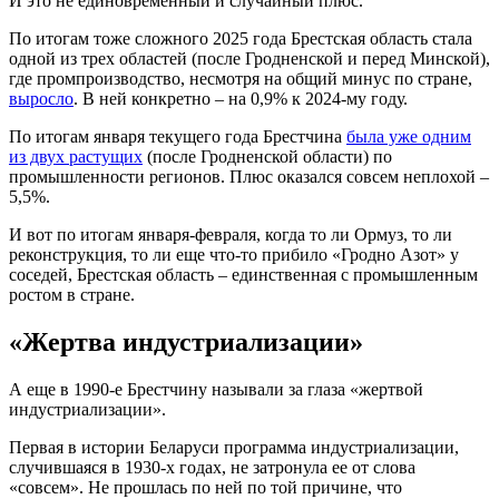
И это не единовременный и случайный плюс.
По итогам тоже сложного 2025 года Брестская область стала
одной из трех областей (после Гродненской и перед Минской),
где промпроизводство, несмотря на общий минус по стране,
выросло
. В ней конкретно – на 0,9% к 2024-му году.
По итогам января текущего года Брестчина
была уже одним
из двух растущих
(после Гродненской области) по
промышленности регионов. Плюс оказался совсем неплохой –
5,5%.
И вот по итогам января-февраля, когда то ли Ормуз, то ли
реконструкция, то ли еще что-то прибило «Гродно Азот» у
соседей, Брестская область – единственная с промышленным
ростом в стране.
«Жертва индустриализации»
А еще в 1990-е Брестчину называли за глаза «жертвой
индустриализации».
Первая в истории Беларуси программа индустриализации,
случившаяся в 1930-х годах, не затронула ее от слова
«совсем». Не прошлась по ней по той причине, что