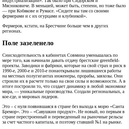
индустриализации». Так было при Сидорском и
Мясниковиче. В меньшей, может быть, степени, но тоже было
— при Кобякове и Румасе. «Сидите вы там со своими
фермерами и с их огурцами и клубникой».
Фермеров, кстати, на Брестчине больше чем в других
регионах.
Поле зазеленело
Cнисходительность в кабинетах Совмина уменьшалась по
мере того, как начинали давать отдачу брестские greenfield-
проекты. Заводики и фабрики, которые на свой страх и риск в
1990-е, 2000-е и 2010-е понаоткрывали лишившиеся работы
на местных полугигантах инженеры, прорабы, завхозы. Они
строили их в расчете только на свои силы и возможности. А в
итоге построили то, что создает динамику в любой экономике
мира, — уникальные производства. Создали региональных, а
кое-где, и мировых лидеров.
Это – с нуля появившаяся в стране без выхода к морю «Санта
Бремор». Это – «Савушкин продукт». Не новый, но первым в
стране перестроенный и переведенный на рыночные рельсы
за счет частного капитала, и поэтому ставший №1 на рынке.