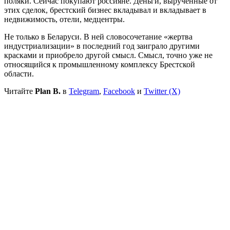
поляки. Сейчас покупают россияне. Деньги, вырученные от
этих сделок, брестский бизнес вкладывал и вкладывает в
недвижимость, отели, медцентры.
Не только в Беларуси. В ней словосочетание «жертва
индустриализации» в последний год заиграло другими
красками и приобрело другой смысл. Смысл, точно уже не
относящийся к промышленному комплексу Брестской
области.
Читайте
Plan B.
в
Telegram
,
Facebook
и
Twitter (X)