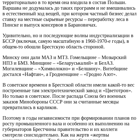
территориально в то время она входила в состав Польши.
Варшава не додумалась до таких программ и не вмешивались
в естественный ход вещей, при котором частный бизнес делал
ставку на местные сырьевые ресурсы – переработку леса в
Пинске и выпуск консервов в Барановичах.
Удивительно, но и последующие волны индустриализации в
БССР (включая, самую масштабную в 1960-1970-е годы), в
общем-то обошли Брестскую область стороной.
Минску они дали МАЗ и МТЗ. Гомельщине – Мозырский
НПЗ и БМЗ. Минщине – «Беларуськалий» и БелАЗ.
Могилевщине – «Химволокно» и «Белшину». Витебщине
достался «Нафтан», а Гродненщине – «Гродно Азот».
В советское времени в Брестской области имели какой-то вес
построенные там электротехнический завод и «Цветотрон».
Но только в советское. После распада Союза без военных
заказов Минобороны СССР они за считанные месяцы
превратились в карликов.
Поэтому в годы независимости при формировании планов по
росту промышленного вала и особенно их выполнению на
губернаторов Брестчины правительство и их коллеги
смотрели снисходительно. Как на жертв «жертвы