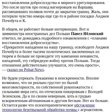
восстановления добрососедства и мирного урегулирования.
Это после шуток про поход вагнеровцев на Варшаву,
рассмешивших поляков почти до закрытия границ. Жаль, они
потеряли чувство юмора еще где-то в районе посадки Анджея
Почобута и К.
В общем, не работают больше интервенции. Вот и
замминистра иностранных дел Польши
Павел Яблонский
ответил, не дожидаясь подробного ознакомления с «планами
восстановления добрососедства».
«Прекратите нападения на нашу границу, освободите Анджея
Почобута и более тысячи политических заключенных из
тюрем и больше не проводите эту кампанию ненависти,
нападений, эту гибридную войну против Польши. Тогда
отношения действительно улучшатся, это очень просто»,
—
сказал он Polsat News
.
Не будем упрекать Лукашенко в неискренности. Вполне
возможно, что он реально грустит по былой
многовекторности, по собственной рукопожатости с
сильными мира сего, по отеческим пикировкам с Володей
Зеленским. Да и по своим неверным, хоть и грудью
вскормленным айтишникам и другим беглым. Нет их больше.
Остается разве что психотерапевтическое
обсуждение
технологии безотвальной обработки почвы
с агроактивом.