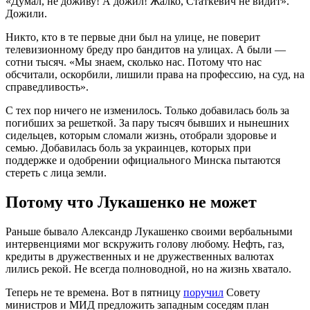
«Думал, не доживу! А дожил! Жалко, Статкевич не видит».
Дожили.
Никто, кто в те первые дни был на улице, не поверит
телевизионному бреду про бандитов на улицах. А были —
сотни тысяч. «Мы знаем, сколько нас. Потому что нас
обсчитали, оскорбили, лишили права на профессию, на суд, на
справедливость».
С тех пор ничего не изменилось. Только добавилась боль за
погибших за решеткой. За пару тысяч бывших и нынешних
сидельцев, которым сломали жизнь, отобрали здоровье и
семью. Добавилась боль за украинцев, которых при
поддержке и одобрении официального Минска пытаются
стереть с лица земли.
Потому что Лукашенко не может
Раньше бывало Александр Лукашенко своими вербальными
интервенциями мог вскружить голову любому. Нефть, газ,
кредиты в дружественных и не дружественных валютах
лились рекой. Не всегда полноводной, но на жизнь хватало.
Теперь не те времена. Вот в пятницу
поручил
Совету
министров и МИД предложить западным соседям план