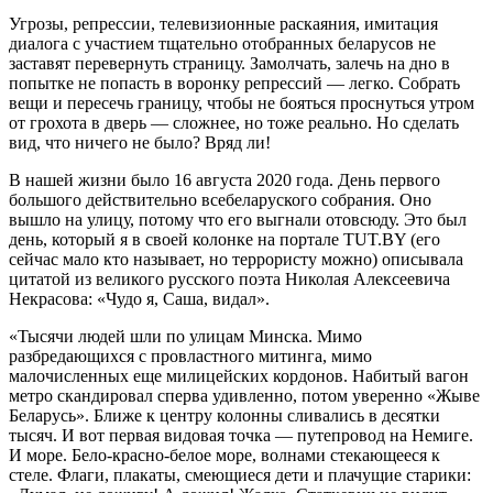
Угрозы, репрессии, телевизионные раскаяния, имитация
диалога с участием тщательно отобранных беларусов не
заставят перевернуть страницу. Замолчать, залечь на дно в
попытке не попасть в воронку репрессий — легко. Собрать
вещи и пересечь границу, чтобы не бояться проснуться утром
от грохота в дверь — сложнее, но тоже реально. Но сделать
вид, что ничего не было? Вряд ли!
В нашей жизни было 16 августа 2020 года. День первого
большого действительно всебеларуского собрания. Оно
вышло на улицу, потому что его выгнали отовсюду. Это был
день, который я в своей колонке на портале TUT.BY (его
сейчас мало кто называет, но террористу можно) описывала
цитатой из великого русского поэта Николая Алексеевича
Некрасова: «Чудо я, Саша, видал».
«Тысячи людей шли по улицам Минска. Мимо
разбредающихся с провластного митинга, мимо
малочисленных еще милицейских кордонов. Набитый вагон
метро скандировал сперва удивленно, потом уверенно «Жыве
Беларусь». Ближе к центру колонны сливались в десятки
тысяч. И вот первая видовая точка — путепровод на Немиге.
И море. Бело-красно-белое море, волнами стекающееся к
стеле. Флаги, плакаты, смеющиеся дети и плачущие старики: