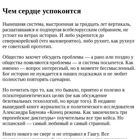
Чем сердце успокоится
Нынешняя система, выстроенная за тридцать лет вертикаль,
расшатавшаяся и подпертая всебелорусским собранием, не
устоит на ветрах истории. И либо укрепится до
северокорейской (что маловероятно), либо рухнет, как рухнул
ее советский прототип.
Общество захочет обсудить проблемы — а рано или поздно у
общества появляются проблемы — и система посыпется. Как
именно — вопрос интересный, но в моменте бессмысленный.
Бог истории не нуждается в наших подсказках и не любит
полностью повторять сценарии.
Но почитать про то, как это бывало, приятно и полезно в
психотерапевтических целях (не как обсуждение
безотвальных технологий, но вроде того). В недавно
вышедшей книге журналиста и политического исследователя
Александра Баунова «Конец режима. Как закончились три
европейские диктатуры» поучительны все три кейса. Но
испанский — самый любимый и самый странный.
Никто никого не сверг и не отправил в Гаагу. Все