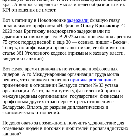
края. А вопросы здравого смысла и целесообразности к их
KPI отношения не имеют.
Вот в пятницу в Новополоцке
задержали
бывшую главу
независимого профсоюза «Нафтана»
Ольгу Бритикову
. С
2020 года Бритикову неоднократно задерживали по
административным делам. В 2022-м она провела под арестом
75 суток подряд весной и еще 30 — осенью, пишет «Весна».
Теперь, по информации правозащитников, ее обвиняют по
статье 361 Уголовного кодекса (призывы к захвату власти,
введению санкций).
Вот самое время приложить по уголовке профсоюзных
лидеров. А то Международная организация труда могла
решить, что слишком поспешно
приняла резолюцию
о
применении в отношении Беларуси статьи № 33 устава
организации. А это, на минуточку, фактический призыв
международным организациям, государствам, бизнесам и
профсоюзам других стран пересмотреть отношения с
Беларусью. Вплоть до разрыва дипломатических и
экономических отношений.
Не дороговато за возможность получить удовольствие для
отдельных людей в погонах и любителей пропагандистских
каналов?