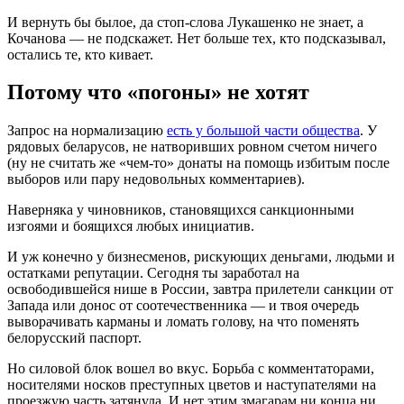
И вернуть бы былое, да стоп-слова Лукашенко не знает, а
Кочанова — не подскажет. Нет больше тех, кто подсказывал,
остались те, кто кивает.
Потому что «погоны» не хотят
Запрос на нормализацию
есть у большой части общества
. У
рядовых беларусов, не натворивших ровном счетом ничего
(ну не считать же «чем-то» донаты на помощь избитым после
выборов или пару недовольных комментариев).
Наверняка у чиновников, становящихся санкционными
изгоями и боящихся любых инициатив.
И уж конечно у бизнесменов, рискующих деньгами, людьми и
остатками репутации. Сегодня ты заработал на
освободившейся нише в России, завтра прилетели санкции от
Запада или донос от соотечественника — и твоя очередь
выворачивать карманы и ломать голову, на что поменять
белорусский паспорт.
Но силовой блок вошел во вкус. Борьба с комментаторами,
носителями носков преступных цветов и наступателями на
проезжую часть затянула. И нет этим змагарам ни конца ни