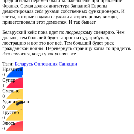
предпосылки перемен были заложены еще при правлении
Франко. Самая долгая диктатура Западной Европы
демонтировала себя руками собственных функционеров. И
элиты, которые годами служили авторитарному вождю,
приветствовали этот демонтаж. И так бывает.
Беларуский кейс пока идет по людоедскому сценарию. Чем
дольше, тем больший будет запрос на суд, трибунал,
люстрацию и вот это вот всё. Тем больший будет риск
гражданской войны. Перевернуть страницу когда-то придется.
Это случится, когда урок усвоят все.
Тэги:
Беларусь
Оппозиция
Санкции
Нравится
0
Супер
1
Смешно
0
Удивительно
0
Грустно
0
Злюсь
0