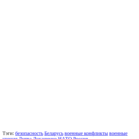
Тэги:
безопасность
Беларусь
военные конфликты
военные
учения
Литва
Лукашенко
НАТО
Россия