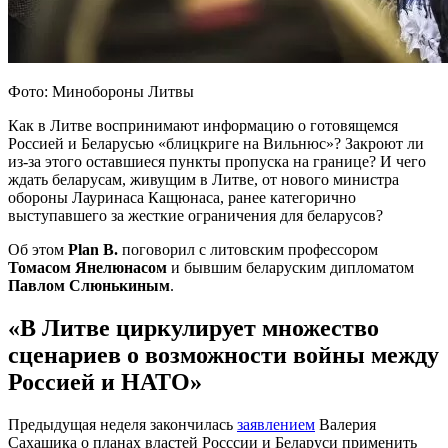
Фото: Минобороны Литвы
Как в Литве воспринимают информацию о готовящемся
Россией и Беларусью «блицкриге на Вильнюс»? Закроют ли
из-за этого оставшиеся пункты пропуска на границе? И чего
ждать беларусам, живущим в Литве, от нового министра
обороны Лауринаса Кащюнаса, ранее категорично
выступавшего за жесткие ограничения для беларусов?
Об этом
Plan B.
поговорил с литовским профессором
Томасом Янелюнасом
и бывшим беларуским дипломатом
Павлом Слюнькиным
.
«В Литве циркулирует множество
сценариев о возможности войны между
Россией и НАТО»
Предыдущая неделя закончилась
заявлением
Валерия
Сахащика о планах властей Росссии и Беларуси применить