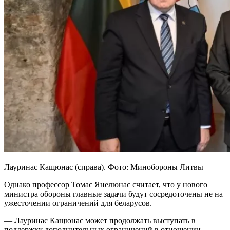
Лауринас Кащюнас (справа). Фото: Минобороны Литвы
Однако профессор Томас Янелюнас считает, что у нового
министра обороны главные задачи будут сосредоточены не на
ужесточении ограничений для беларусов.
— Лауринас Кащюнас может продолжать выступать в
поддержку дополнительных ограничений в отношении