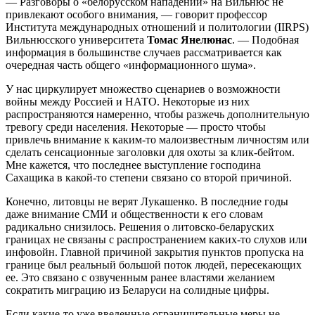
— Разговоры о «белорусском нападении» на Вильнюс не
привлекают особого внимания, — говорит профессор
Института международных отношений и политологии (IIRPS)
Вильнюсского университета
Томас Янелюнас
. — Подобная
информация в большинстве случаев рассматривается как
очередная часть общего «информационного шума».
У нас циркулирует множество сценариев о возможности
войны между Россией и НАТО. Некоторые из них
распространяются намеренно, чтобы разжечь дополнительную
тревогу среди населения. Некоторые — просто чтобы
привлечь внимание к каким-то малоизвестным личностям или
сделать сенсационные заголовки для охоты за клик-бейтом.
Мне кажется, что последнее выступление господина
Сахащика в какой-то степени связано со второй причиной.
Конечно, литовцы не верят Лукашенко. В последние годы
даже внимание СМИ и общественности к его словам
радикально снизилось. Решения о литовско-беларуских
границах не связаны с распространением каких-то слухов или
инфовойн. Главной причиной закрытия пунктов пропуска на
границе был реальный большой поток людей, пересекающих
ее. Это связано с озвученным ранее властями желанием
сократить миграцию из Беларуси на солидные цифры.
Если какие-то уже введенные ограничительные меры не