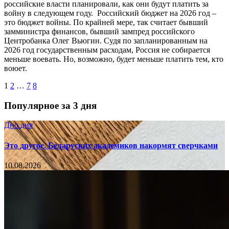
российские власти планировали, как они будут платить за
войну в следующем году. Российский бюджет на 2026 год –
это бюджет войны. По крайней мере, так считает бывший
замминистра финансов, бывший зампред российского
Центробанка Олег Вьюгин. Судя по запланированным на
2026 год государственным расходам, Россия не собирается
меньше воевать. Но, возможно, будет меньше платить тем, кто
воюет.
1
2
…
7
8
Популярное за 3 дня
Дно дня
Это другое. Беларуских академиков накормят сверчками
10.08.2026