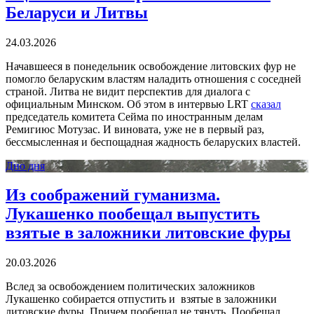
Беларуси и Литвы
24.03.2026
Начавшееся в понедельник освобождение литовских фур не
помогло беларуским властям наладить отношения с соседней
страной. Литва не видит перспектив для диалога с
официальным Минском. Об этом в интервью LRT
сказал
председатель комитета Сейма по иностранным делам
Ремигиюс Мотузас. И виновата, уже не в первый раз,
бессмысленная и беспощадная жадность беларуских властей.
Дно дня
Из соображений гуманизма.
Лукашенко пообещал выпустить
взятые в заложники литовские фуры
20.03.2026
Вслед за освобождением политических заложников
Лукашенко собирается отпустить и взятые в заложники
литовские фуры. Причем пообещал не тянуть. Пообещал