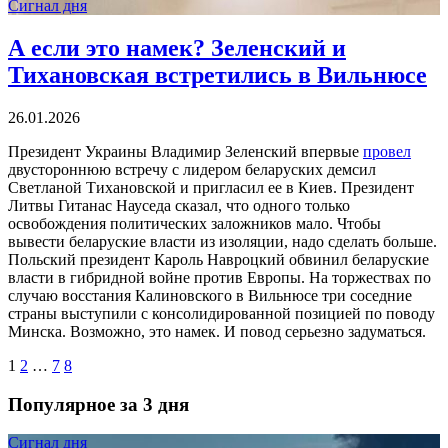
Сигнал дня
А если это намек? Зеленский и
Тихановская встретились в Вильнюсе
26.01.2026
Президент Украины Владимир Зеленский впервые
провел
двустороннюю встречу с лидером беларуских демсил
Светланой Тихановской и пригласил ее в Киев. Президент
Литвы Гитанас Науседа сказал, что одного только
освобождения политических заложников мало. Чтобы
вывести беларуские власти из изоляции, надо сделать больше.
Польский президент Кароль Навроцкий обвинил беларуские
власти в гибридной войне против Европы. На торжествах по
случаю восстания Калиновского в Вильнюсе три соседние
страны выступили с консолидированной позицией по поводу
Минска. Возможно, это намек. И повод серьезно задуматься.
1
2
…
7
8
Популярное за 3 дня
Сигнал дня