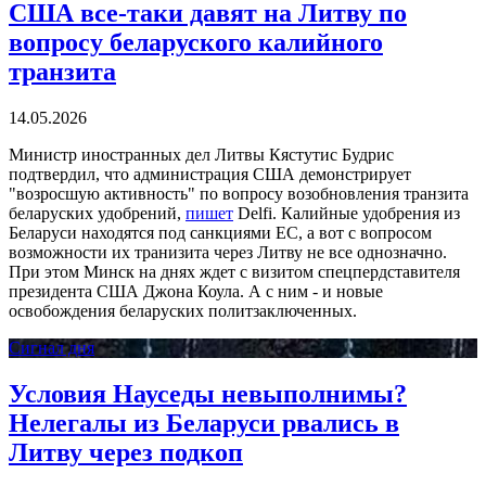
США все-таки давят на Литву по
вопросу беларуского калийного
транзита
14.05.2026
Министр иностранных дел Литвы Кястутис Будрис
подтвердил, что администрация США демонстрирует
"возросшую активность" по вопросу возобновления транзита
беларуских удобрений,
пишет
Delfi. Калийные удобрения из
Беларуси находятся под санкциями ЕС, а вот с вопросом
возможности их транизита через Литву не все однозначно.
При этом Минск на днях ждет с визитом спецпердставителя
президента США Джона Коула. А с ним - и новые
освобождения беларуских политзаключенных.
Сигнал дня
Условия Науседы невыполнимы?
Нелегалы из Беларуси рвались в
Литву через подкоп