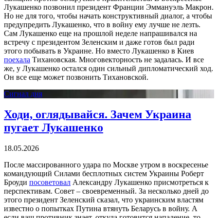
Лукашенко позвонил президент Франции Эммануэль Макрон.
Но не для того, чтобы начать конструктивный диалог, а чтобы
предупредить Лукашенко, что в войну ему лучше не лезть.
Сам Лукашенко еще на прошлой неделе напрашивался на
встречу с президентом Зеленским и даже готов был ради
этого побывать в Украине. Но вместо Лукашенко в Киев
поехала
Тихановская. Многовекторность не задалась. И все
же, у Лукашенко остался один сильный дипломатический ход.
Он все еще может позвонить Тихановской.
Сигнал дня
Ходи, оглядывайся. Зачем Украина
пугает Лукашенко
18.05.2026
После массированного удара по Москве утром в воскресенье
командующий Силами бесплотных систем Украины Роберт
Броуди
посоветовал
Александру Лукашенко присмотреться к
перспективам. Совет – своевременный. За несколько дней до
этого президент Зеленский сказал, что украинским властям
известно о попытках Путина втянуть Беларусь в войну. А
если ваш противник знает, откуда готовится нападение, то,