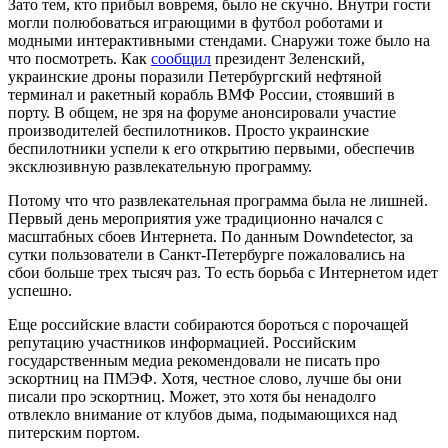
Зато тем, кто прибыл вовремя, было не скучно. Внутри гости
могли полюбоваться играющими в футбол роботами и
модными интерактивными стендами. Снаружи тоже было на
что посмотреть. Как
сообщил
президент Зеленский,
украинские дроны поразили Петербургский нефтяной
терминал и ракетный корабль ВМФ России, стоявший в
порту. В общем, не зря на форуме анонсировали участие
производителей беспилотников. Просто украинские
беспилотники успели к его открытию первыми, обеспечив
эксклюзивную развлекательную программу.
Потому что что развлекательная программа была не лишней.
Первый день мероприятия уже традиционно начался с
масштабных сбоев Интернета. По данным Downdetector, за
сутки пользователи в Санкт-Петербурге пожаловались на
сбои больше трех тысяч раз. То есть борьба с Интернетом идет
успешно.
Еще российские власти собираются бороться с порочащей
репутацию участников информацией. Российским
государственным медиа рекомендовали не писать про
эскортниц на ПМЭФ. Хотя, честное слово, лучше бы они
писали про эскортниц. Может, это хотя бы ненадолго
отвлекло внимание от клубов дыма, подымающихся над
питерским портом.