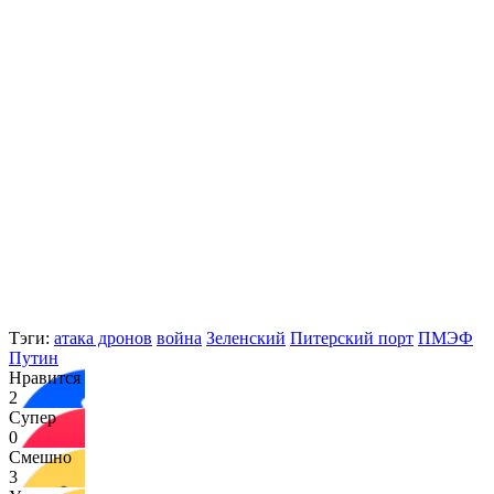
Тэги:
атака дронов
война
Зеленский
Питерский порт
ПМЭФ
Путин
Нравится
2
Супер
0
Смешно
3