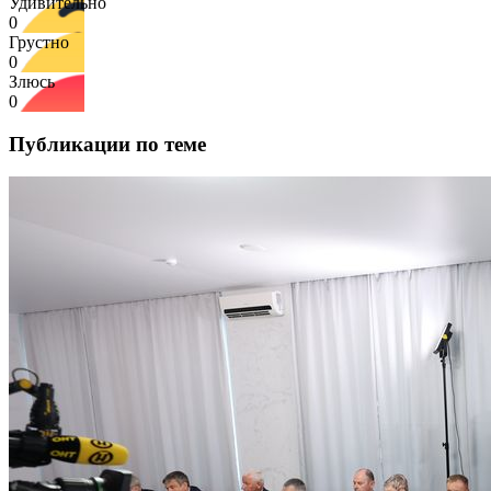
Удивительно
0
Грустно
0
Злюсь
0
Публикации по теме