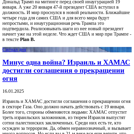
Дональд Трамп на митинге перед своей инаугурацией 19
января. А уже 20 января 47-й президент США вступил в
должность. И мир проснулся в новой реальности. Ближайшие
четыре года для самих США и для всего мира будут
непростыми, и инаугурационная речь Трампа это
подтвердила. Реализовывать шаги из нее новый президент
начнет уже на этой неделе. Что ждет США и мир при Трампе -
в тексте
Plan B.
Сигнал дня
Минус одна война? Израиль и ХАМАС
достигли соглашения о прекращении
огня
16.01.2025
Израиль и ХАМАС достигли соглашения о прекращении огня
в секторе Газа. Оно должно начать действовать с 19 января.
Более того, стороны обменяются людьми: ХАМАС отпустит
треть израильских заложников, из тюрем Израиля выпустят
сотни палестинских заключенных. Среди них есть те, кто
осужден за терроризм. Да, обмен неравнозначный, и вызывает
много вопросов. Но если вы в 21-м веке все еще верите, что