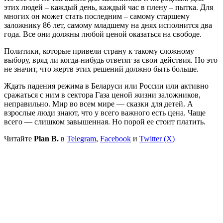
этих людей – каждый день, каждый час в плену – пытка. Для
многих он может стать последним – самому старшему
заложнику 86 лет, самому младшему на днях исполнится два
года. Все они должны любой ценой оказаться на свободе.
Политики, которые привели страну к такому сложному
выбору, вряд ли когда-нибудь ответят за свои действия. Но это
не значит, что жертв этих решений должно быть больше.
Ждать падения режима в Беларуси или России или активно
сражаться с ним в сектора Газа ценой жизни заложников,
неправильно. Мир во всем мире — сказки для детей. А
взрослые люди знают, что у всего важного есть цена. Чаще
всего — слишком завышенная. Но порой ее стоит платить.
Читайте
Plan B.
в
Telegram
,
Facebook
и
Twitter (X)