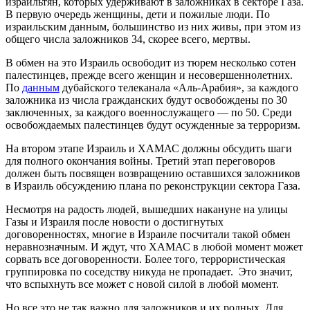
израильтян, которых удерживают в заложниках в секторе Газа.
В первую очередь женщины, дети и пожилые люди. По
израильским данным, большинство из них живы, при этом из
общего числа заложников 34, скорее всего, мертвы.
В обмен на это Израиль освободит из тюрем несколько сотен
палестинцев, прежде всего женщин и несовершеннолетних.
По
данным
дубайского телеканала «Аль-Арабия», за каждого
заложника из числа гражданских будут освобождены по 30
заключенных, за каждого военнослужащего — по 50. Среди
освобождаемых палестинцев будут осужденные за терроризм.
На втором этапе Израиль и ХАМАС должны обсудить шаги
для полного окончания войны. Третий этап переговоров
должен быть посвящен возвращению оставшихся заложников
в Израиль обсуждению плана по реконструкции сектора Газа.
Несмотря на радость людей, вышедших накануне на улицы
Газы и Израиля после новости о достигнутых
договоренностях, многие в Израиле посчитали такой обмен
неравнозначным. И ждут, что ХАМАС в любой момент может
сорвать все договоренности. Более того, террористическая
группировка по соседству никуда не пропадает. Это значит,
что вспыхнуть все может с новой силой в любой момент.
Но все это не так важно для заложников и их родных. Для