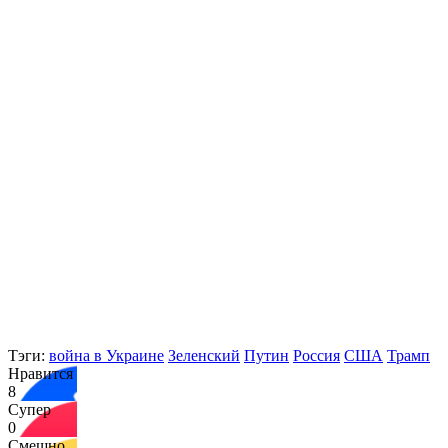
Тэги:
война в Украине
Зеленский
Путин
Россия
США
Трамп
Нравится
8
Супер
0
Смешно