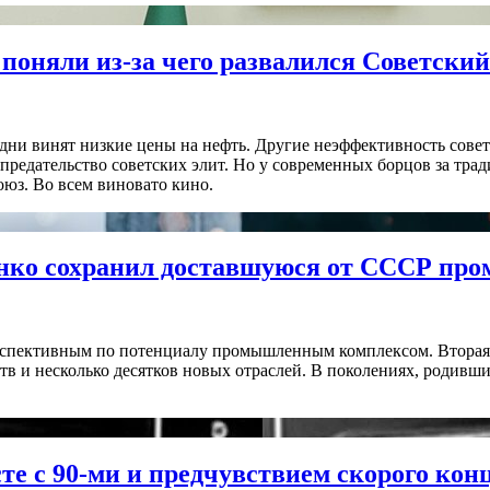
поняли из-за чего развалился Советски
дни винят низкие цены на нефть. Другие неэффективность совет
редательство советских элит. Но у современных борцов за трад
оюз. Во всем виновато кино.
енко сохранил доставшуюся от СССР пр
ерспективным по потенциалу промышленным комплексом. Вторая
в и несколько десятков новых отраслей. В поколениях, родивши
е с 90-ми и предчувствием скорого кон