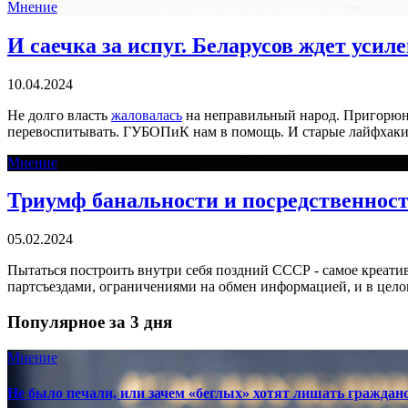
Мнение
И саечка за испуг. Беларусов ждет уси
10.04.2024
Не долго власть
жаловалась
на неправильный народ. Пригорюни
перевоспитывать. ГУБОПиК нам в помощь. И старые лайфхаки о
Мнение
Триумф банальности и посредственност
05.02.2024
Пытаться построить внутри себя поздний СССР - самое креатив
партсъездами, ограничениями на обмен информацией, и в целом
Популярное за 3 дня
Мнение
Не было печали, или зачем «беглых» хотят лишать граждан