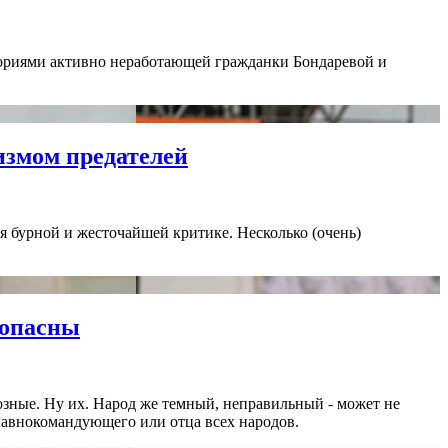
еориями активно неработающей гражданки Бондаревой и
измом предателей
ся бурной и жесточайшей критике. Несколько (очень)
 опасны
зные. Ну их. Народ же темный, неправильный - может не
главнокомандующего или отца всех народов.