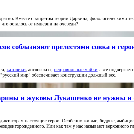
обратно. Вместе с запретом теории Дарвина, филологическими т
 что осталось от империи на очереди?
сов соблазняют прелестями совка и геро
еи,
католики
, англосаксы,
неправильные майки
- все подвергает
 "русский мир" обеспечивает конструкции должный вес.
гарины и жуковы Лукашенко не нужны и
диктаторам настоящие герои. Особенно живые, бодрые, амбицио
президенторожденного. Или как там у нас называют верховного 