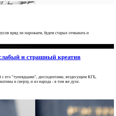
усов вряд ли нарожаем, будем старых отмывать и
 слабый и страшный креатив
й с его "тунеядцами", диссидентами, вездесущим КГБ,
ивы и сверху, и из народа - в том же духе.