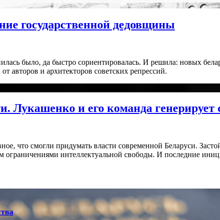
ление государственной дедовщины
лась было, да быстро сориентировалась. И решила: новых белар
т авторов и архитекторов советских репрессий.
и. Лукашенко и его команда генерирует
ное, что смогли придумать власти современной Беларуси. Засто
 ограничениями интеллектуальной свободы. И последние инициат
ства