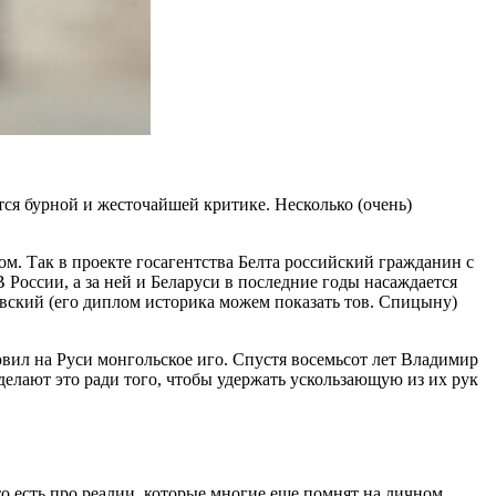
ся бурной и жесточайшей критике. Несколько (очень)
м. Так в проекте госагентства Белта российский гражданин с
 России, а за ней и Беларуси в последние годы насаждается
вский (его диплом историка можем показать тов. Спицыну)
овил на Руси монгольское иго. Спустя восемьсот лет Владимир
делают это ради того, чтобы удержать ускользающую из их рук
о есть про реалии, которые многие еще помнят на личном