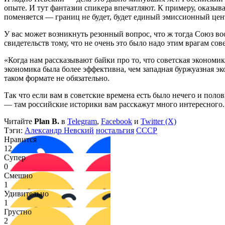
опыте. И тут фантазии спикера впечатляют. К примеру, оказыва
поменяется — границ не будет, будет единый эмиссионный це
У вас может возникнуть резонный вопрос, что ж тогда Союз в
свидетельств тому, что не очень это было надо этим врагам со
«Когда нам рассказывают байки про то, что советская экономи
экономика была более эффективна, чем западная буржуазная эк
таком формате не обязательно.
Так что если вам в советские времена есть было нечего и поло
— там российские историки вам расскажут много интересного.
Читайте
Plan B.
в
Telegram
,
Facebook
и
Twitter (X)
Тэги:
Александр Невский
ностальгия
СССР
Нравится
12
Супер
0
Смешно
1
Удивительно
1
Грустно
2