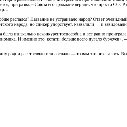
ется, при развале Союза его граждане верили, что просто СССР 
нтр…
ообще распался? Название не устраивало народ? Ответ очевидны
ветского народа, но спикер упорствует. Развалили — и завидова
ка была изначально неконкурентоспособна и все равно проиграла
ономика. И именно это, кстати, больше всего пугало буржуев»,
вину родни расстреляли или сослали — то вам это показалось. В