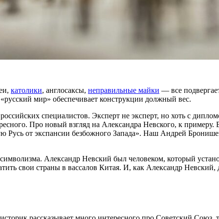
еи,
католики
, англосаксы,
неправильные майки
— все подвергает
 «русский мир» обеспечивает конструкции должный вес.
ссийских специалистов. Эксперт не эксперт, но хоть с дипломо
есного. Про новый взгляд на Александра Невского, к примеру. В
ую Русь от экспансии безбожного Запада». Наш Андрей Бронише
о символизма. Александр Невский был человеком, который устан
тить свои страны в вассалов Китая. И, как Александр Невский, 
историк рассказывает много интересного про Советский Союз, т