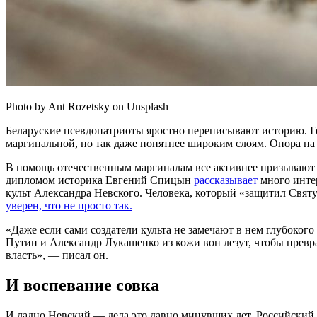
Photo by Ant Rozetsky on Unsplash
Беларуские псевдопатриоты яростно переписывают историю. Г
маргинальной, но так даже понятнее широким слоям. Опора на
В помощь отечественным маргиналам все активнее призывают ро
дипломом историка Евгений Спицын
рассказывает
много интер
культ Александра Невского. Человека, который «защитил Свят
уверен, что не просто так.
«Даже если сами создатели культа не замечают в нем глубоког
Путин и Александр Лукашенко из кожи вон лезут, чтобы превра
власть», — писал он.
И воспевание совка
И ладно Невский — дела это давно минувших лет. Российский 