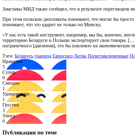
Замглавы МИД также сообщил, что в результате переговоров м
При этом польские дипломаты понимают, что могли бы просто 
понимают, что это ударит не только по Минску.
«У нас есть такой инструмент, например, мы бы, конечно, могл
территорию Беларуси и Польши экспортирует свои товары. […]
пограничного [давления], это бы повлияло на экономические и
Тэги:
Беларусь
граница
Евросоюз
Литва
Политзаключенные
По
Нравится
5
Супер
0
Смешно
1
Удивительно
1
Грустно
3
Злюсь
0
Публикации по теме