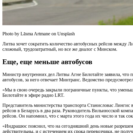
Photo by Lāsma Artmane on Unsplash
Литва хочет сократить количество автобусных рейсов между Лит
сложный, трудозатратный, но все же диалог с Минском.
Еще, еще меньше автобусов
Министр внутренних дел Литвы Агне Билотайте заявила, что п
автобусов, за него отвечает Минтранс. Ведомство предусмотре
«Мы в свою очередь закрыли пограничные пункты, что уменьш
Билотайте в эфире радио LRT.
Представитель министерства транспорта Станисловас Лингис в
рейсов в Беларусь в два раза. Руководитель Вильнюсской ком
рейсов. Он напомнил, что с марта этого года их число и так со
«Индрашюс пояснил, что на сегодняшний день новые разрешени
действительны, и с истечением их срока перевозчики, не получ