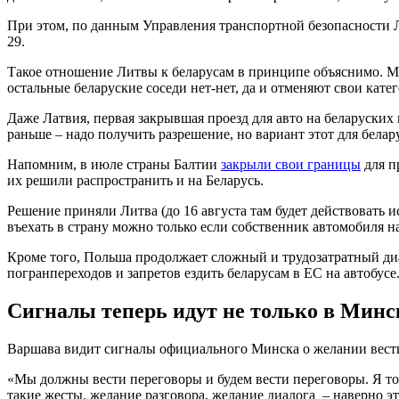
При этом, по данным Управления транспортной безопасности Ли
29.
Такое отношение Литвы к беларусам в принципе объяснимо. Ми
остальные беларуские соседи нет-нет, да и отменяют свои кат
Даже Латвия, первая закрывшая проезд для авто на беларуских 
раньше – надо получить разрешение, но вариант этот для белару
Напомним, в июле страны Балтии
закрыли свои границы
для п
их решили распространить и на Беларусь.
Решение приняли Литва (до 16 августа там будет действовать 
въехать в страну можно только если собственник автомобиля на
Кроме того, Польша продолжает сложный и трудозатратный диа
погранпереходов и запретов ездить беларусам в ЕС на автобусе
Сигналы теперь идут не только в Минск
Варшава видит сигналы официального Минска о желании вест
«Мы должны вести переговоры и будем вести переговоры. Я то
такие жесты, желание разговора, желание диалога – наверно э