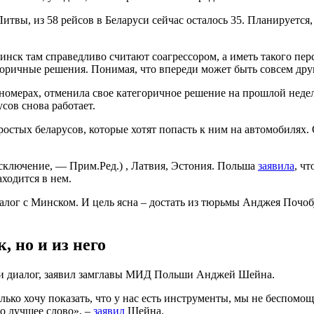
твы, из 58 рейсов в Беларуси сейчас осталось 35. Планируется,
нск там справедливо считают соагрессором, а иметь такого пер
егоричные решения. Понимая, что впереди может быть совсем дру
номерах, отменила свое категоричное решение на прошлой неделе
сов снова работает.
ростых беларусов, которые хотят попасть к ним на автомобилях
исключение, — Прим.Ред.) , Латвия, Эстония. Польша
заявила
, ч
ходится в нем.
лог с Минском. И цель ясна – достать из тюрьмы Анджея Почобу
.
, но и из него
и диалог, заявил замглавы МИД Польши Анджей Шейна.
лько хочу показать, что у нас есть инструменты, мы не беспом
то лучшее слово», –
заявил
Шейна.