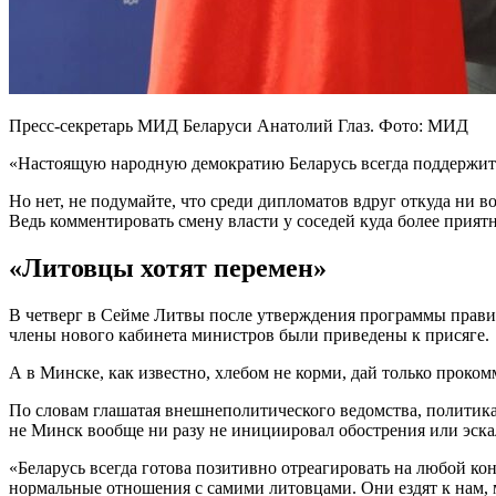
Пресс-секретарь МИД Беларуси Анатолий Глаз. Фото: МИД
«Настоящую народную демократию Беларусь всегда поддержит»
Но нет, не подумайте, что среди дипломатов вдруг откуда ни в
Ведь комментировать смену власти у соседей куда более приятн
«Литовцы хотят перемен»
В четверг в Сейме Литвы после утверждения программы прави
члены нового кабинета министров были приведены к присяге.
А в Минске, как известно, хлебом не корми, дай только проком
По словам глашатая внешнеполитического ведомства, политика
не Минск вообще ни разу не инициировал обострения или эск
«Беларусь всегда готова позитивно отреагировать на любой к
нормальные отношения с самими литовцами. Они ездят к нам, м