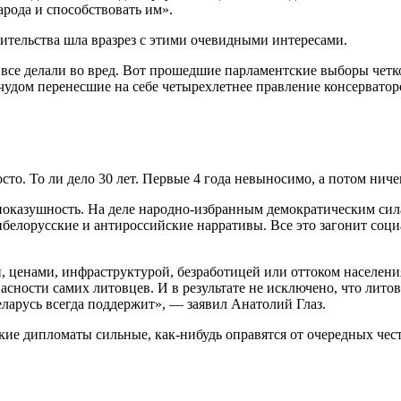
рода и способствовать им».
ительства шла вразрез с этими очевидными интересами.
се делали во вред. Вот прошедшие парламентские выборы четко 
 чудом перенесшие на себе четырехлетнее правление консерватор
то. То ли дело 30 лет. Первые 4 года невыносимо, а потом ниче
оказушность. На деле народно-избранным демократическим сила
тибелорусские и антироссийские нарративы. Все это загонит со
, ценами, инфраструктурой, безработицей или оттоком населения
асности самих литовцев. И в результате не исключено, что литов
ларусь всегда поддержит», — заявил Анатолий Глаз.
ские дипломаты сильные, как-нибудь оправятся от очередных чест