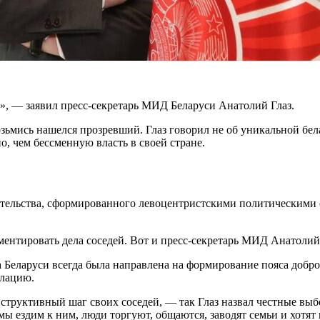
, — заявил пресс-секретарь МИД Беларуси Анатолий Глаз.
озьмись нашелся прозревший. Глаз говорил не об уникальной бел
о, чем бессменную власть в своей стране.
тельства, сформированного левоцентристскими политическими 
ментировать дела соседей. Вот и пресс-секретарь МИД Анатолий Г
 Беларуси всегда была направлена на формирование пояса добро
алацию.
онструктивный шаг своих соседей, — так Глаз назвал честные в
ы ездим к ним, люди торгуют, общаются, заводят семьи и хотят