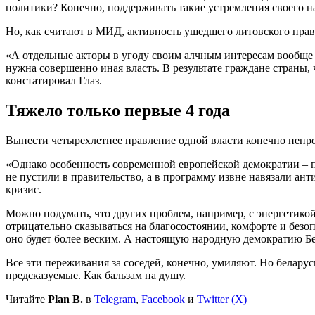
политики? Конечно, поддерживать такие устремления своего на
Но, как считают в МИД, активность ушедшего литовского прав
«А отдельные акторы в угоду своим алчным интересам вообще в
нужна совершенно иная власть. В результате граждане страны,
констатировал Глаз.
Тяжело только первые 4 года
Вынести четырехлетнее правление одной власти конечно непрос
«Однако особенность современной европейской демократии – п
не пустили в правительство, а в программу извне навязали ан
кризис.
Можно подумать, что других проблем, например, с энергетикой
отрицательно сказываться на благосостоянии, комфорте и безоп
оно будет более веским. А настоящую народную демократию Бе
Все эти переживания за соседей, конечно, умиляют. Но белару
предсказуемые. Как бальзам на душу.
Читайте
Plan B.
в
Telegram
,
Facebook
и
Twitter (X)