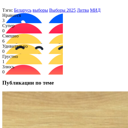
Тэги:
Беларусь
выборы
Выборы 2025
Литва
МИД
Нравится
3
Супер
0
Смешно
6
Удивительно
0
Грустно
1
Злюсь
0
Публикации по теме