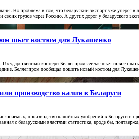
ланы. Но проблема в том, что беларуский экспорт уже уперся в 
своих грузов через Россию. А других дорог у беларуского эксп
пром шьет костюм для Лукашенко
Государственный концерн Беллегпром сейчас шьет новое платье к
середине, Беллегпром пообещал пошить новый костюм для Лукашен
ли производство калия в Беларуси
скопаемых, производство калийных удобрений в Беларуси в про
язанная с беларускими властями статистика, вроде бы, подтверж