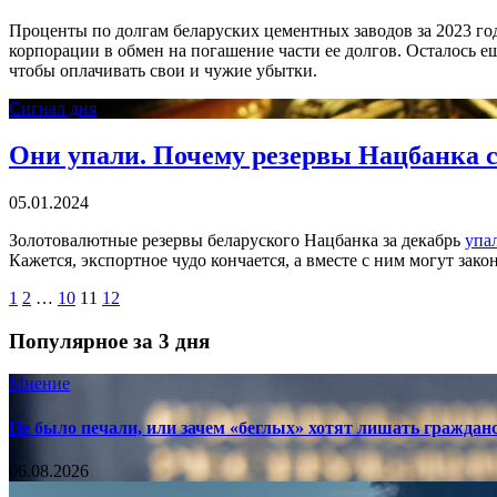
Проценты по долгам беларуских цементных заводов за 2023 го
корпорации в обмен на погашение части ее долгов. Осталось е
чтобы оплачивать свои и чужие убытки.
Сигнал дня
Они упали. Почему резервы Нацбанка с
05.01.2024
Золотовалютные резервы беларуского Нацбанка за декабрь
упа
Кажется, экспортное чудо кончается, а вместе с ним могут зак
1
2
…
10
11
12
Популярное за 3 дня
Мнение
Не было печали, или зачем «беглых» хотят лишать граждан
06.08.2026