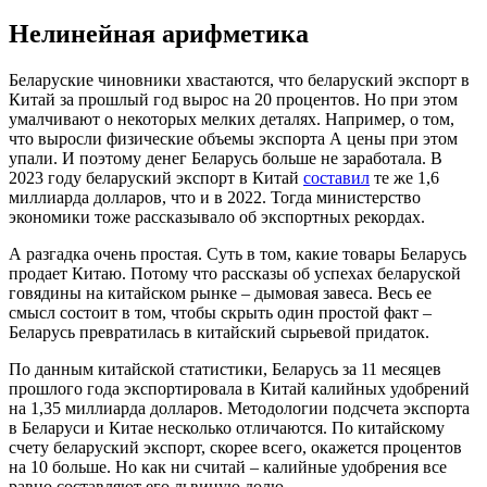
Нелинейная арифметика
Беларуские чиновники хвастаются, что беларуский экспорт в
Китай за прошлый год вырос на 20 процентов. Но при этом
умалчивают о некоторых мелких деталях. Например, о том,
что выросли физические объемы экспорта А цены при этом
упали. И поэтому денег Беларусь больше не заработала. В
2023 году беларуский экспорт в Китай
составил
те же 1,6
миллиарда долларов, что и в 2022. Тогда министерство
экономики тоже рассказывало об экспортных рекордах.
А разгадка очень простая. Суть в том, какие товары Беларусь
продает Китаю. Потому что рассказы об успехах беларуской
говядины на китайском рынке – дымовая завеса. Весь ее
смысл состоит в том, чтобы скрыть один простой факт –
Беларусь превратилась в китайский сырьевой придаток.
По данным китайской статистики, Беларусь за 11 месяцев
прошлого года экспортировала в Китай калийных удобрений
на 1,35 миллиарда долларов. Методологии подсчета экспорта
в Беларуси и Китае несколько отличаются. По китайскому
счету беларуский экспорт, скорее всего, окажется процентов
на 10 больше. Но как ни считай – калийные удобрения все
равно составляют его львиную долю.