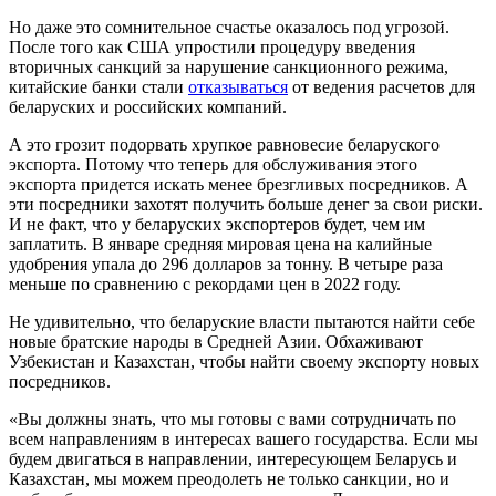
Но даже это сомнительное счастье оказалось под угрозой.
После того как США упростили процедуру введения
вторичных санкций за нарушение санкционного режима,
китайские банки стали
отказываться
от ведения расчетов для
беларуских и российских компаний.
А это грозит подорвать хрупкое равновесие беларуского
экспорта. Потому что теперь для обслуживания этого
экспорта придется искать менее брезгливых посредников. А
эти посредники захотят получить больше денег за свои риски.
И не факт, что у беларуских экспортеров будет, чем им
заплатить. В январе средняя мировая цена на калийные
удобрения упала до 296 долларов за тонну. В четыре раза
меньше по сравнению с рекордами цен в 2022 году.
Не удивительно, что беларуские власти пытаются найти себе
новые братские народы в Средней Азии. Обхаживают
Узбекистан и Казахстан, чтобы найти своему экспорту новых
посредников.
«Вы должны знать, что мы готовы с вами сотрудничать по
всем направлениям в интересах вашего государства. Если мы
будем двигаться в направлении, интересующем Беларусь и
Казахстан, мы можем преодолеть не только санкции, но и