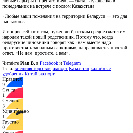
любые барьеры и препятствия», — сказал Лукашенко в
понедельник на встрече с послом Казахстана.
«Любые ваши пожелания на территории Беларуси — это для
нас закон».
И вопрос сейчас в том, нужен ли братским среднеазиатским
народам такой новый родственник. Потому что, когда
беларуские чиновники говорят как «нам вместе надо
противостоять западным санкциям», напрашивается простой
ответ. «Не нам, простите, а вам».
Читайте
Plan B.
в
Facebook
и
Telegram
Тэги:
внешняя торговля
импорт
Казахстан
калийные
удобрения
Китай
экспорт
Нравится
9
Супер
1
Смешно
3
Удивительно
1
Грустно
0
Злюсь