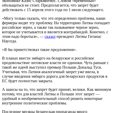
экономике Казис Старкявичюс. Словом «временный»
обольщаться не стоит. Предполагается, что запрет будет
действовать с 15 апреля этого года по 1 июля следующего.
«Могу только сказать, что это определенно проблема, наши
фермеры видят эту проблему. На территорию Литвы попадает
российское зерно, а также так называемое черное зерно,
которое не учитывается и ввозится контрабандой. Конечно, с
этим надо бороться», —
сказал
президент Литвы Гитанас
Науседа.
«Я бы приветствовал такие предложения».
В планах ввести эмбарго на беларуское и российское
продовольствие литовские власти не одиноки. Чуть раньше с
такой же идеей выступил премьер Польши Дональд Туск.
Учитывая, что Латвия аналогичный запрет уже ввела, в
случае введения эмбарго дорога для беларуских продуктов в
ЕС будет полностью закрыта.
А шансы на то, что запрет будет принят, велики. Как минимум
потому, что для властей Литвы и Польши этот запрет —
удобный и необременительный способ решить некоторые
внутренние политические проблемы.
Последние месяцы беларуская пропаганда много