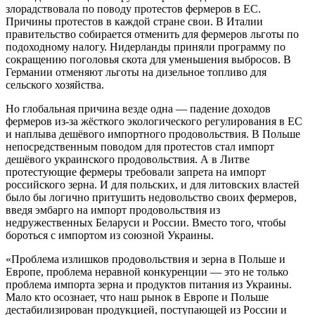
злорадствовала по поводу протестов фермеров в ЕС.
Причины протестов в каждой стране свои. В Италии
правительство собирается отменить для фермеров льготы по
подоходному налогу. Нидерланды приняли программу по
сокращению поголовья скота для уменьшения выбросов. В
Германии отменяют льготы на дизельное топливо для
сельского хозяйства.
Но глобальная причина везде одна — падение доходов
фермеров из-за жёсткого экологического регулирования в ЕС
и наплыва дешёвого импортного продовольствия. В Польше
непосредственным поводом для протестов стал импорт
дешёвого украинского продовольствия. А в Литве
протестующие фермеры требовали запрета на импорт
российского зерна. И для польских, и для литовских властей
было бы логично притушить недовольство своих фермеров,
введя эмбарго на импорт продовольствия из
недружественных Беларуси и России. Вместо того, чтобы
бороться с импортом из союзной Украины.
«Проблема излишков продовольствия и зерна в Польше и
Европе, проблема неравной конкуренции — это не только
проблема импорта зерна и продуктов питания из Украины.
Мало кто осознает, что наш рынок в Европе и Польше
дестабилизирован продукцией, поступающей из России и