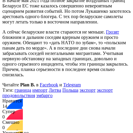
В начале мая 2021 года полное закрытие воздушных границ
Беларуси ЕС тоже казалось совершенно невероятным
сценарием развития событий. Но потом Лукашенко захотелось
арестовать одного блогера. С тех пор беларуские самолеты
могут летать только в восточном направлении.
А сейчас беларуские власти стараются не меньше.
Грозят
ближним и дальним соседям ядерным оружием и просто
оружием. Обещают то «дать НАТО по зубам», то «польским
панам дать по морде». А в последние дни снова начали
забрасывать соседей нелегальными мигрантами. Учитывая
нервную обстановку на западных границах, довольно и
одного серьезного инцидента, чтобы эти границы закрылись.
Причем, планка серьезности в последнее время сильно
снизилась.
Читайте
Plan B.
в
Facebook
и
Telegram
Тэги:
граница
импорт
Литва
Польша
экспорт
экспорт
продовольствия
эмбарго
Нравится
14
Супер
0
Смешно
0
Удивительно