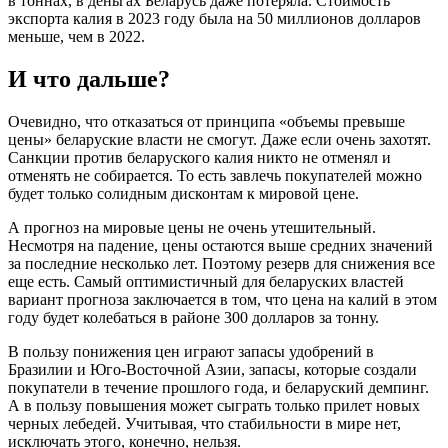
в тоннах, в деньгах Беларусь даже потеряла. Стоимость
экспорта калия в 2023 году была на 50 миллионов долларов
меньше, чем в 2022.
И что дальше?
Очевидно, что отказаться от принципа «объемы превыше
цены» беларуские власти не смогут. Даже если очень захотят.
Санкции против беларуского калия никто не отменял и
отменять не собирается. То есть завлечь покупателей можно
будет только солидным дисконтам к мировой цене.
А прогноз на мировые цены не очень утешительный.
Несмотря на падение, цены остаются выше средних значений
за последние несколько лет. Поэтому резерв для снижения все
еще есть. Самый оптимистичный для беларуских властей
вариант прогноза заключается в том, что цена на калий в этом
году будет колебаться в районе 300 долларов за тонну.
В пользу понижения цен играют запасы удобрений в
Бразилии и Юго-Восточной Азии, запасы, которые создали
покупатели в течение прошлого года, и беларуский демпинг.
А в пользу повышения может сыграть только прилет новых
черных лебедей. Учитывая, что стабильности в мире нет,
исключать этого, конечно, нельзя.