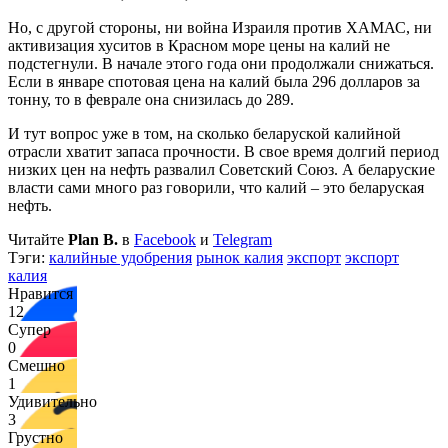
Но, с другой стороны, ни война Израиля против ХАМАС, ни
активизация хуситов в Красном море цены на калий не
подстегнули. В начале этого года они продолжали снижаться.
Если в январе спотовая цена на калий была 296 долларов за
тонну, то в феврале она снизилась до 289.
И тут вопрос уже в том, на сколько беларуской калийной
отрасли хватит запаса прочности. В свое время долгий период
низких цен на нефть развалил Советский Союз. А беларуские
власти сами много раз говорили, что калий – это беларуская
нефть.
Читайте
Plan B.
в
Facebook
и
Telegram
Тэги:
калийные удобрения
рынок калия
экспорт
экспорт
калия
Нравится
12
Супер
0
Смешно
1
Удивительно
3
Грустно