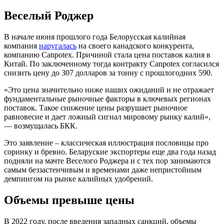
Веселый Роджер
В начале июня прошлого года Белорусская калийная
компания
наругалась
на своего канадского конкурента,
компанию Canpotex. Причиной стала цена поставок калия в
Китай. По заключенному тогда контракту Canpotex согласился
снизить цену до 307 долларов за тонну с прошлогодних 590.
«Это цена значительно ниже наших ожиданий и не отражает
фундаментальные рыночные факторы в ключевых регионах
поставок. Такое снижение цены разрушает рыночное
равновесие и дает ложный сигнал мировому рынку калий»,
— возмущалась БКК.
Это заявление – классическая иллюстрация пословицы про
соринку и бревно. Беларуские экспортеры еще два года назад
подняли на мачте Веселого Роджера и с тех пор занимаются
самым беззастенчивым и временами даже непристойным
демпингом на рынке калийных удобрений.
Объемы превыше цены
В 2022 году, после введения западных санкций, объемы