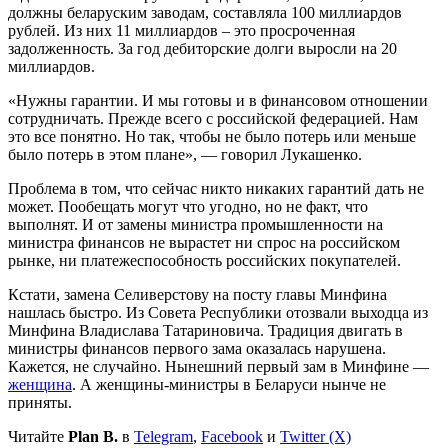
должны беларуским заводам, составляла 100 миллиардов
рублей. Из них 11 миллиардов – это просроченная
задолженность. За год дебиторские долги выросли на 20
миллиардов.
«Нужны гарантии. И мы готовы и в финансовом отношении
сотрудничать. Прежде всего с российской федерацией. Нам
это все понятно. Но так, чтобы не было потерь или меньше
было потерь в этом плане», — говорил Лукашенко.
Проблема в том, что сейчас никто никаких гарантий дать не
может. Пообещать могут что угодно, но не факт, что
выполнят. И от замены министра промышленности на
министра финансов не вырастет ни спрос на российском
рынке, ни платежеспособность российских покупателей.
Кстати, замена Селиверстову на посту главы Минфина
нашлась быстро. Из Совета Республики отозвали выходца из
Минфина Владислава Татариновича. Традиция двигать в
министры финансов первого зама оказалась нарушена.
Кажется, не случайно. Нынешний первый зам в Минфине —
женщина
. А женщины-министры в Беларуси нынче не
приняты.
Читайте
Plan B.
в
Telegram
,
Facebook
и
Twitter (X)