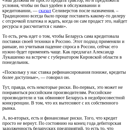
«Мы должны не просто продать трактор, но и предложить
условия, чтобы он был удобен в обслуживании и
кредитовании, —
сказал
Селиверстов после назначения. –
Традиционно всегда было проще поставить какому-то дилеру
с отсрочкой платежа и ждать, когда он сам продаст это, найдет
ресурсы и рассчитается с нами».
То есть, речь идет о том, чтобы Беларусь сама кредитовала
поставки своей техники в Россию. Этот подход применяли и
раньше, но учитывая падение спроса в России, сейчас его
нужно будет применять чаще. Как предлагал Александр
Лукашенко на встрече с губернатором Кировской области в
понедельник.
«Поскольку у нас ставка рефинансирования пониже, кредиты
более доступные», — говорил он.
Тут, правда, есть некоторые риски. Во-первых, это может не
понравиться российским производителям. Российские
производители и так обвиняют Беларусь в недобросовестной
конкуренции. В том, что их вытесняют с их собственного
рынка.
А, во-вторых, есть и финансовые риски. Того, что кредит
просто не вернут. По состоянию на конец года дебиторская
задолженность беларуских предприятий, то есть то, что