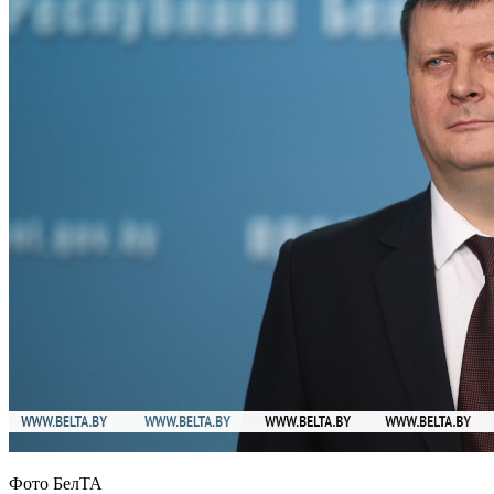
Фото БелТА