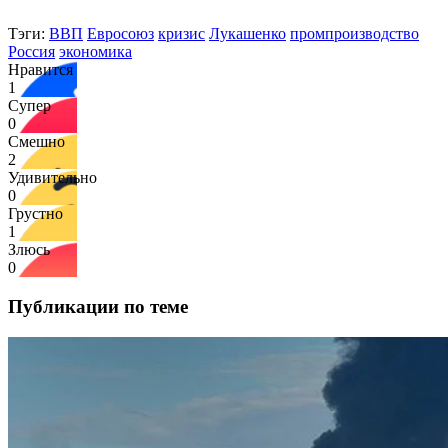
Тэги:
ВВП
Евросоюз
кризис
Лукашенко
промпроизводство
Россия
экономика
Нравится
1
Супер
0
Смешно
2
Удивительно
0
Грустно
1
Злюсь
0
Публикации по теме