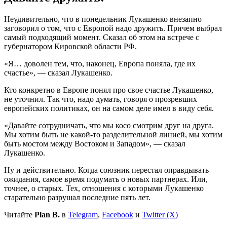
Неудивительно, что в понедельник Лукашенко внезапно
заговорил о том, что с Европой надо дружить. Причем выбрал
самый подходящий момент. Сказал об этом на встрече с
губернатором Кировской области РФ.
«Я… доволен тем, что, наконец, Европа поняла, где их
счастье», — сказал Лукашенко.
Кто конкретно в Европе понял про свое счастье Лукашенко,
не уточнил. Так что, надо думать, говоря о прозревших
европейских политиках, он на самом деле имел в виду себя.
«Давайте сотрудничать, что мы косо смотрим друг на друга.
Мы хотим быть не какой-то разделительной линией, мы хотим
быть мостом между Востоком и Западом», — сказал
Лукашенко.
Ну и действительно. Когда союзник перестал оправдывать
ожидания, самое время подумать о новых партнерах. Или,
точнее, о старых. Тех, отношения с которыми Лукашенко
старательно разрушал последние пять лет.
Читайте
Plan B.
в
Telegram
,
Facebook
и
Twitter (X)