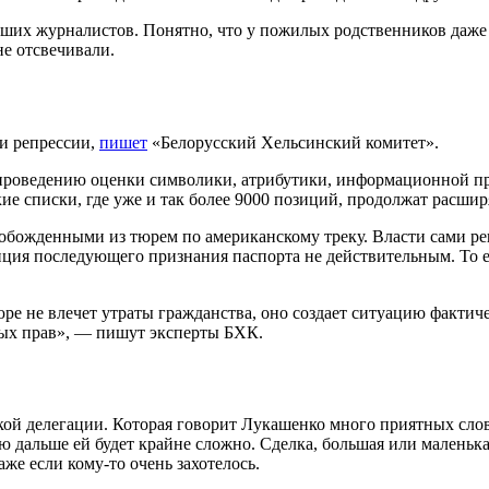
их журналистов. Понятно, что у пожилых родственников даже ос
не отсвечивали.
и репрессии,
пишет
«Белорусский Хельсинский комитет».
 проведению оценки символики, атрибутики, информационной пр
ие списки, где уже и так более 9000 позиций, продолжат расши
божденными из тюрем по американскому треку. Власти сами реш
опция последующего признания паспорта не действительным. То 
е не влечет утраты гражданства, оно создает ситуацию фактическо
вых прав», — пишут эксперты БХК.
ой делегации. Которая говорит Лукашенко много приятных слов 
цию дальше ей будет крайне сложно. Сделка, большая или маленьк
же если кому-то очень захотелось.