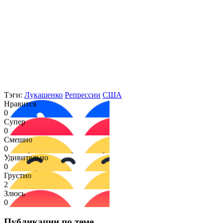
Тэги:
Лукашенко
Репрессии
США
Нравится
0
Супер
0
Смешно
0
Удивительно
0
Грустно
2
Злюсь
0
Публикации по теме