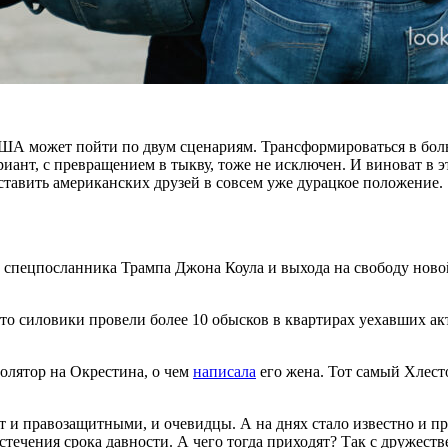
ША может пойти по двум сценариям. Трансформироваться в больш
иант, с превращением в тыкву, тоже не исключен. И виноват в э
 ставить американских друзей в совсем уже дурацкое положение.
 спецпосланника Трампа Джона Коула и выхода на свободу ново
то силовики провели более 10 обысков в квартирах уехавших акт
олятор на Окрестина, о чем
написала
его жена. Тот самый Хлест
ют и правозащитными, и очевидцы. А на днях стало известно и п
истечения срока давности. А чего тогда приходят? Так с друже