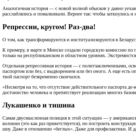
Аналогичная история — с новой волной обысков у давно уехавш
расслаблялись и помалкивали. Вернее так: чтобы заткнулись и 
Репрессии, кругом! Раз-два!
О том, как трансформируются и институализируются в Беларус
К примеру, в марте в Минске создали городскую комиссию по
только на республиканском и областном уровнях. Экстремистск
Отдельная репрессивная история — с политзаключенными, осво
паспортом или без, с выдворением или без оного. А еще есть 
твой паспорт безвременно скончался.
«Несмотря на то, что отсутствие действительного паспорта де-юр
достоинство человека и препятствует реализации многих базо
Лукашенко и тишина
Самая двусмысленная позиция в этой ситуации — у американск
колонии (это как раз приветствуется), но построить конструк
шоу. Даже в отношении «беглых». Даже для профилактики. И да