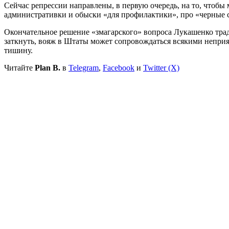
Сейчас репрессии направлены, в первую очередь, на то, чтобы
административки и обыски «для профилактики», про «черные спи
Окончательное решение «змагарского» вопроса Лукашенко тради
заткнуть, вояж в Штаты может сопровождаться всякими неприя
тишину.
Читайте
Plan B.
в
Telegram
,
Facebook
и
Twitter (X)