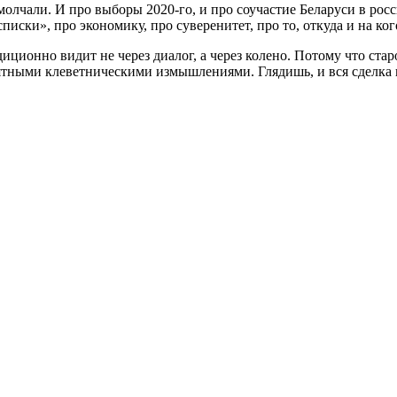
 молчали. И про выборы 2020-го, и про соучастие Беларуси в р
ски», про экономику, про суверенитет, про то, откуда и на ког
ционно видит не через диалог, а через колено. Потому что ста
тными клеветническими измышлениями. Глядишь, и вся сделка п