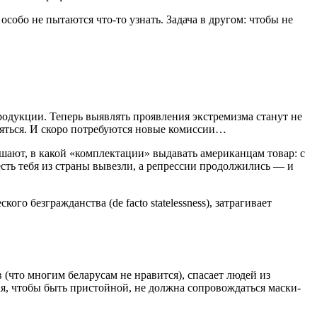
обо не пытаются что-то узнать. Задача в другом: чтобы не
одукции. Теперь выявлять проявления экстремизма станут не
ряться. И скоро потребуются новые комиссии…
ают, в какой «комплектации» выдавать американцам товар: с
есть тебя из страны вывезли, а репрессии продолжились — и
го безгражданства (de facto statelessness), затрагивает
(что многим беларусам не нравится), спасает людей из
ая, чтобы быть пристойной, не должна сопровождаться маски-