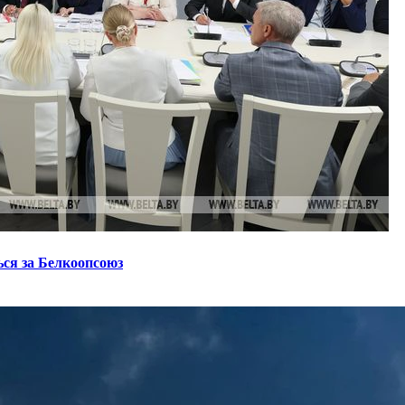
ся за Белкоопсоюз