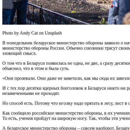
Photo by Andy Cat on Unsplash
В понедельник беларуское министерство обороны заявило о н
министерство обороны России. Обычно союзники трясут своими 
зловещий смысл.
О том что в Беларуси появилась не одна, не две, а сразу десят
объяснил, что в этом и была суть.
«Они прозевали. Они даже не заметили, как мы сюда их завезли
И с тех пор десятки ядерных боеголовок в Беларуси никто ни р
незамеченными не проходят.
Но способ есть. Потому что иголку надо прятать в лесу, лист
Как сообщило российское министерство обороны, в их учениях 
То есть, учения пройдут на широкую ногу. Так, чтобы эти учени
А беларуское министерство обороны – совсем наоборот. Белару