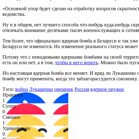
«Основной упор будет сделан на отработку вопросов скрытнос
ведомства.
Ну и в общем, нет лучшего способа что-нибудь куда-нибудь ск
отвлекать внимание десятками тысяч военнослужащих и сотня
Тем более, что официально ядерная бомба в Беларуси и так уж
Беларуси не изменится. Но изменение реального статуса может
Потому что с невидимыми ядерными бомбами на своей территор
есть он или нет, а в том,
чтобы в него верить
. Можно было пугат
Но настоящая ядерная бомба все меняет. И вряд ли Лукашенко с
бомбу могут применить, когда это заблагорассудится союзнику
Тэги:
война
Лукашенко
орешник
Россия
ядерное оружие
Нравится
1
Супер
0
Смешно
1
Удивительно
0