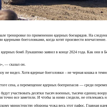
ачале тренировке по применению ядерных боезарядов. На следу
ядерными боеголовками, когда хотят произвести впечатление. Н
ки ядерных бомб Лукашенко заявил в конце 2024 года. Как они в 
», — сказал он.
азу не видел. Хотя ядерные боеголовки – не черная кошка в тем
 в стоге сена, а перемещение ядерных боеприпасов — среди пере
будут участвовать десятки тысяч военных, тысячи единиц воору
я точно все заметили. И чтобы за ними следили, не отвлекаясь н
скому министерству обороны чужд весь этот пафос. Главная иде