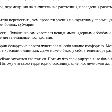
ти, перемещения на значительные расстояния, проведения расчет
рытно переместить, чем провести учения по скрытному перемеще
ми боевых субмарин.
е есть. Лукашенко сам хвастался невидимыми ядерными бомбами 
 иметь печальные последствия.
ии беларуские власти чувствовали себя вполне комфортно. Мож
ь красными линиями. Даже можно было у себя в телевизоре разнос
ейчас захочется хвастаться. Потому что свои виртуальные бомбы
. Потому что свою территорию союзнику, конечно, немножко жал