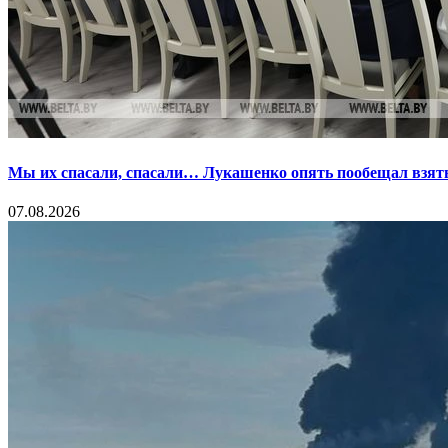
Мы их спасали, спасали… Лукашенко опять пообещал взять
07.08.2026