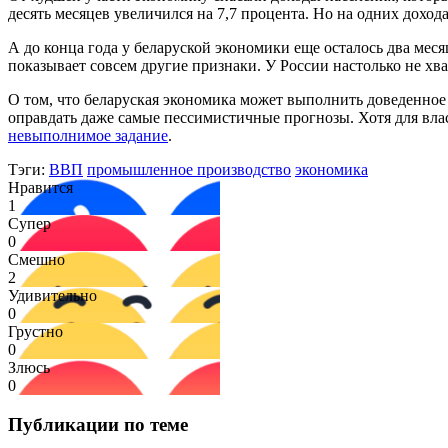
десять месяцев увеличился на 7,7 процента. Но на одних доход
А до конца года у беларуской экономики еще осталось два мес
показывает совсем другие признаки. У России настолько не хва
О том, что беларуская экономика может выполнить доведенное е
оправдать даже самые пессимистичные прогнозы. Хотя для вла
невыполнимое задание
.
Тэги:
ВВП
промышленное производство
экономика
Нравится
1
Супер
0
Смешно
2
Удивительно
0
Грустно
0
Злюсь
0
Публикации по теме