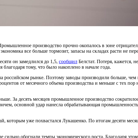
Промышленное производство прочно окопалось в зоне отрицательн
о экономика все больше тормозит, запасы на складах расти не пер
есяти он замедлился до 1,5,
сообщил
Белстат. Потеря, кажется, н
 благодаря тому, что было накоплено в начале года.
 на российском рынке. Поэтому заводы производили больше, чем 
процентов от месячного объема производства и меньше с тех пор 
аньше. За десять месяцев промышленное производство сократило
Причем, основной удар нанесла обрабатывающая промышленность
ай, которым уже похвастался Лукашенко. По итогам десяти месяц
е сильно обогнали темпы экономического роста. Благодаря этом