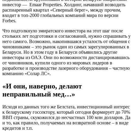
инвестор — Emaar Properties. Холдинг, начавший возводить
распиаренный квартал «Северный берег», между прочим,
входит в топ-2000 глобальных компаний мира по версии
Forbes.
Что подтолкнуло эмиратского инвестора на этот шаг после
стольких лет подготовки и согласований, нужно спрашивать у
него самого. Возможно, накопившаяся усталость от общения с
чиновниками – это рынок один из самых зарегулированных в
Беларуси. Но в этом году в Беларуси объявились другие
инвесторы из ОАЭ. Они по возможности дистанцировавшись
от чиновников, купили одного из мировых лидеров в
разработке и производстве лазерного оборудования – частную
компанию «Солар ЛС».
«И они, наверно, делают
неправильный мед…»
Исходя из данных того же Белстата, инвестиционный интерес
к беларускому госсектору, который сегодня формирует до 70%
ВВП страны, скукожился до несчастных 100 млн долларов. Да
и то, как правило, получаемых на возвратной основе – в виде
кредитов и т.п.