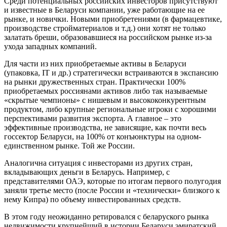
Среди потенциальных российских инвесторов присутствуют
и известные в Беларуси компании, уже работающие на ее
рынке, и новички. Новыми приобретениями (в фармацевтике,
производстве стройматериалов и т.д.) они хотят не только
залатать бреши, образовавшиеся на российском рынке из-за
ухода западных компаний.
Для части из них приобретаемые активы в Беларуси
(упаковка, IT и др.) стратегически встраиваются в экспансию
на рынки дружественных стран. Практически 100%
приобретаемых россиянами активов либо так называемые
«скрытые чемпионы» с нишевым и высококонкурентным
продуктом, либо крупные региональные игроки с хорошими
перспективами развития экспорта. А главное – это
эффективные производства, не зависящие, как почти весь
госсектор Беларуси, на 100% от конъюнктуры на одном-
единственном рынке. Той же России.
Аналогична ситуация с инвесторами из других стран,
вкладывающих деньги в Беларусь. Например, с
представителями ОАЭ, которые по итогам первого полугодия
заняли третье место (после России и «технически» близкого к
нему Кипра) по объему инвестированных средств.
В этом году неожиданно ретировался с беларуского рынка
недвижимости крупнейший в истории Беларуси эмиратский