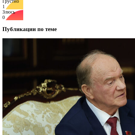
Грустно
1
Злюсь
0
Публикации по теме