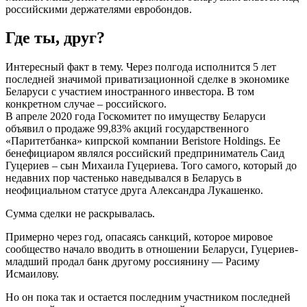
российскими держателями евробондов.
Где ты, друг?
Интересный факт в тему. Через полгода исполнится 5 лет
последней значимой приватизационной сделке в экономике
Беларуси с участием иностранного инвестора. В том
конкретном случае – российского.
В апреле 2020 года Госкомитет по имуществу Беларуси
объявил о продаже 99,83% акций государственного
«Паритетбанка» кипрской компании Beristore Holdings. Ее
бенефициаром являлся российский предприниматель Саид
Гуцериев – сын Михаила Гуцериева. Того самого, который до
недавних пор частенько наведывался в Беларусь в
неофициальном статусе друга Александра Лукашенко.
Сумма сделки не раскрывалась.
Примерно через год, опасаясь санкций, которое мировое
сообщество начало вводить в отношении Беларуси, Гуцериев-
младший продал банк другому россиянину — Расиму
Исмаилову.
Но он пока так и остается последним участником последней