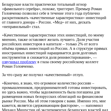
Беларуские власти практически тотальный игнор
«фамильного серебра», похоже, триггерит. Премьер Роман
Головченко позволил себе в течение этого года публично
раскритиковать «качественные характеристики» инвестиций
от главного донора – России. «Мед» от них, дескать
«неправильный» стал.
«Качественные характеристики этих инвестиций, по моему
мнению, также оставляют желать лучшего. Доля участия
российских инвесторов в капитале – только 2% от всего
объёма прямых инвестиций из России. А в структуре прямых
иностранных инвестиций наращивается доля долговых
инструментов и снижается доля реинвестирования», —
озвучивал проблему
в глаза своему российскому коллеге
Роман Головченко.
За что сразу же получил «качественный» отлуп.
«Конечно, я знаю, что огромное количество россиян –
промышленников, предпринимателей готовы инвестировать,
но здесь важно, чтобы задолженность была погашена для
размещения новых белорусских облигаций на финансовом
рынке России. Мы об этом говорим с вами. Именно это, мне
кажется, является сдерживающим фактором», — напомнил
Михаил Мишустин об экспериментах беларуских властей над