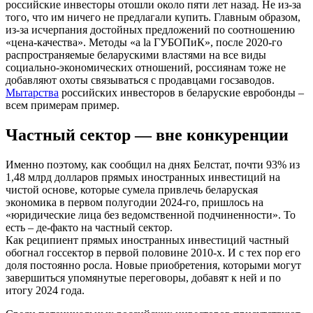
российские инвесторы отошли около пяти лет назад. Не из-за
того, что им ничего не предлагали купить. Главным образом,
из-за исчерпания достойных предложений по соотношению
«цена-качества». Методы «a la ГУБОПиК», после 2020-го
распространяемые беларускими властями на все виды
социально-экономических отношений, россиянам тоже не
добавляют охоты связываться с продавцами госзаводов.
Мытарства
российских инвесторов в беларуские евробонды –
всем примерам пример.
Частный сектор — вне конкуренции
Именно поэтому, как сообщил на днях Белстат, почти 93% из
1,48 млрд долларов прямых иностранных инвестиций на
чистой основе, которые сумела привлечь беларуская
экономика в первом полугодии 2024-го, пришлось на
«юридические лица без ведомственной подчиненности». То
есть – де-факто на частный сектор.
Как реципиент прямых иностранных инвестиций частный
обогнал госсектор в первой половине 2010-х. И с тех пор его
доля постоянно росла. Новые приобретения, которыми могут
завершиться упомянутые переговоры, добавят к ней и по
итогу 2024 года.