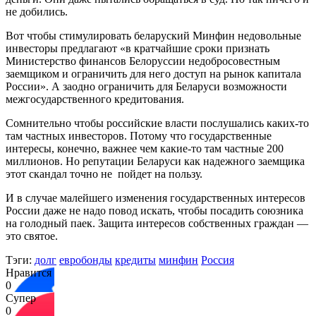
не добились.
Вот чтобы стимулировать беларуский Минфин недовольные
инвесторы предлагают «в кратчайшие сроки признать
Министерство финансов Белоруссии недобросовестным
заемщиком и ограничить для него доступ на рынок капитала
России». А заодно ограничить для Беларуси возможности
межгосударственного кредитования.
Сомнительно чтобы российские власти послушались каких-то
там частных инвесторов. Потому что государственные
интересы, конечно, важнее чем какие-то там частные 200
миллионов. Но репутации Беларуси как надежного заемщика
этот скандал точно не пойдет на пользу.
И в случае малейшего изменения государственных интересов
России даже не надо повод искать, чтобы посадить союзника
на голодный паек. Защита интересов собственных граждан —
это святое.
Тэги:
долг
евробонды
кредиты
минфин
Россия
Нравится
0
Супер
0