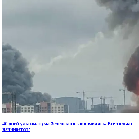
40 дней ультиматума Зеленского закончились. Все только
начинается?