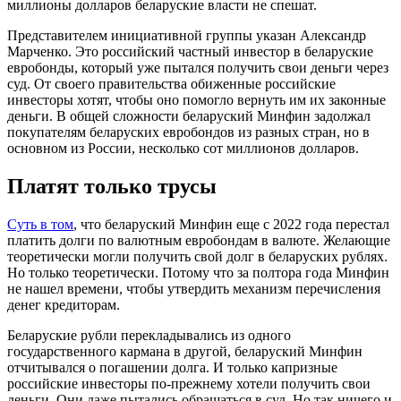
миллионы долларов беларуские власти не спешат.
Представителем инициативной группы указан Александр
Марченко. Это российский частный инвестор в беларуские
евробонды, который уже пытался получить свои деньги через
суд. От своего правительства обиженные российские
инвесторы хотят, чтобы оно помогло вернуть им их законные
деньги. В общей сложности беларуский Минфин задолжал
покупателям беларуских евробондов из разных стран, но в
основном из России, несколько сот миллионов долларов.
Платят только трусы
Суть в том
, что беларуский Минфин еще с 2022 года перестал
платить долги по валютным евробондам в валюте. Желающие
теоретически могли получить свой долг в беларуских рублях.
Но только теоретически. Потому что за полтора года Минфин
не нашел времени, чтобы утвердить механизм перечисления
денег кредиторам.
Беларуские рубли перекладывались из одного
государственного кармана в другой, беларуский Минфин
отчитывался о погашении долга. И только капризные
российские инвесторы по-прежнему хотели получить свои
деньги. Они даже пытались обращаться в суд. Но так ничего и